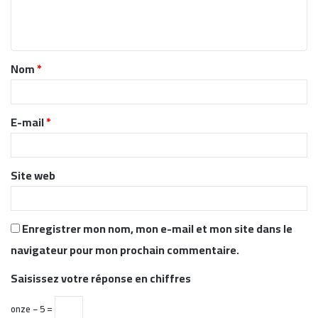
e
n
t
Nom
*
a
i
r
E-mail
*
e
*
Site web
Enregistrer mon nom, mon e-mail et mon site dans le
navigateur pour mon prochain commentaire.
Saisissez votre réponse en chiffres
onze − 5 =