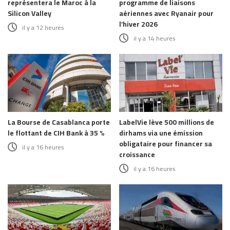
représentera le Maroc à la
programme de liaisons
Silicon Valley
aériennes avec Ryanair pour
l’hiver 2026
il y a 12 heures
il y a 14 heures
La Bourse de Casablanca porte
LabelVie lève 500 millions de
le flottant de CIH Bank à 35 %
dirhams via une émission
obligataire pour financer sa
il y a 16 heures
croissance
il y a 16 heures