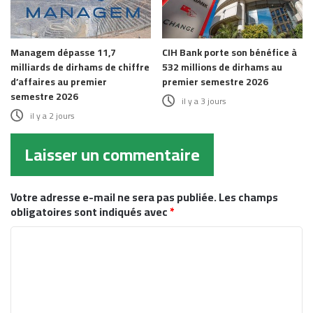
Managem dépasse 11,7
CIH Bank porte son bénéfice à
milliards de dirhams de chiffre
532 millions de dirhams au
d’affaires au premier
premier semestre 2026
semestre 2026
il y a 3 jours
il y a 2 jours
Laisser un commentaire
Votre adresse e-mail ne sera pas publiée.
Les champs
obligatoires sont indiqués avec
*
C
o
m
m