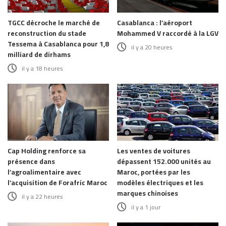
TGCC décroche le marché de
Casablanca : l’aéroport
reconstruction du stade
Mohammed V raccordé à la LGV
Tessema à Casablanca pour 1,8
il y a 20 heures
milliard de dirhams
il y a 18 heures
Cap Holding renforce sa
Les ventes de voitures
présence dans
dépassent 152.000 unités au
l’agroalimentaire avec
Maroc, portées par les
l’acquisition de Forafric Maroc
modèles électriques et les
marques chinoises
il y a 22 heures
il y a 1 jour