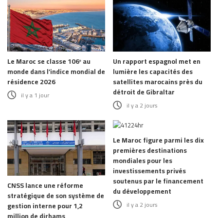
Le Maroc se classe 106ᵉ au
Un rapport espagnol met en
monde dans l’indice mondial de
lumière les capacités des
résidence 2026
satellites marocains près du
détroit de Gibraltar
il y a 1 jour
il y a 2 jours
Le Maroc figure parmi les dix
premières destinations
mondiales pour les
investissements privés
soutenus par le financement
CNSS lance une réforme
du développement
stratégique de son système de
il y a 2 jours
gestion interne pour 1,2
million de dirhams