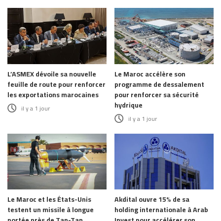
L’ASMEX dévoile sa nouvelle
Le Maroc accélère son
feuille de route pour renforcer
programme de dessalement
les exportations marocaines
pour renforcer sa sécurité
hydrique
il y a 1 jour
il y a 1 jour
Le Maroc et les États-Unis
Akdital ouvre 15% de sa
testent un missile à longue
holding internationale à Arab
portée près de Tan-Tan
Invest pour accélérer son