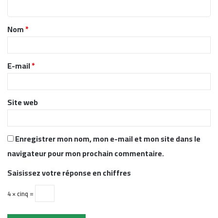
n
t
Nom
*
a
i
r
E-mail
*
e
*
Site web
Enregistrer mon nom, mon e-mail et mon site dans le
navigateur pour mon prochain commentaire.
Saisissez votre réponse en chiffres
4 × cinq =