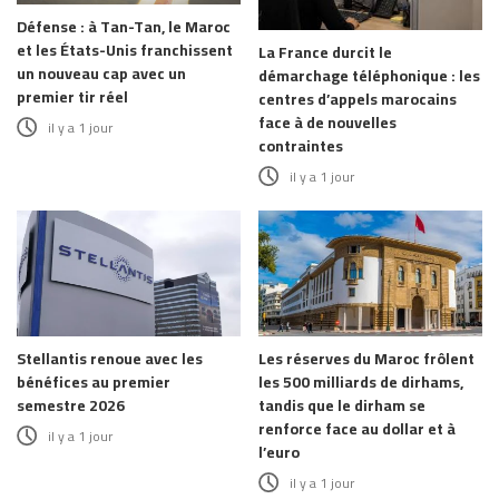
Défense : à Tan-Tan, le Maroc
et les États-Unis franchissent
La France durcit le
un nouveau cap avec un
démarchage téléphonique : les
premier tir réel
centres d’appels marocains
face à de nouvelles
il y a 1 jour
contraintes
il y a 1 jour
Stellantis renoue avec les
Les réserves du Maroc frôlent
bénéfices au premier
les 500 milliards de dirhams,
semestre 2026
tandis que le dirham se
renforce face au dollar et à
il y a 1 jour
l’euro
il y a 1 jour