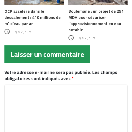
OCP accélère dans le
Boulemane : un projet de 251
dessalement : 410 millions de
MDH pour sécuriser
m³ d’eau par an
l’approvisionnement en eau
potable
il y a 2 jours
il y a 2 jours
Laisser un commentaire
Votre adresse e-mail ne sera pas publiée.
Les champs
obligatoires sont indiqués avec
*
C
o
m
m
e