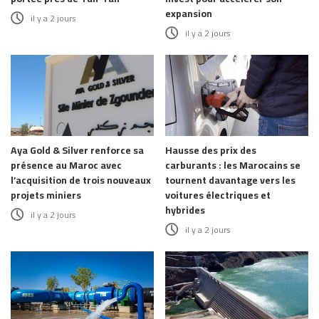
expansion
il y a 2 jours
il y a 2 jours
Aya Gold & Silver renforce sa
Hausse des prix des
présence au Maroc avec
carburants : les Marocains se
l’acquisition de trois nouveaux
tournent davantage vers les
projets miniers
voitures électriques et
hybrides
il y a 2 jours
il y a 2 jours