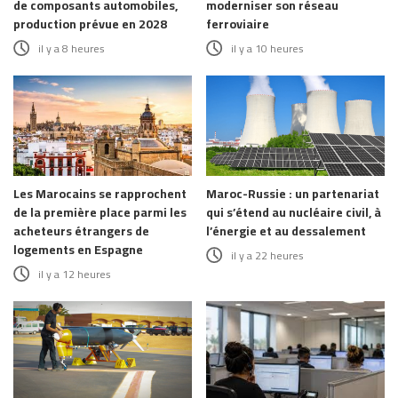
de composants automobiles,
moderniser son réseau
production prévue en 2028
ferroviaire
il y a 8 heures
il y a 10 heures
Les Marocains se rapprochent
Maroc-Russie : un partenariat
de la première place parmi les
qui s’étend au nucléaire civil, à
acheteurs étrangers de
l’énergie et au dessalement
logements en Espagne
il y a 22 heures
il y a 12 heures