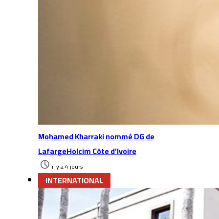
Mohamed Kharraki nommé DG de
LafargeHolcim Côte d’Ivoire
il y a 4 jours
INTERNATIONAL