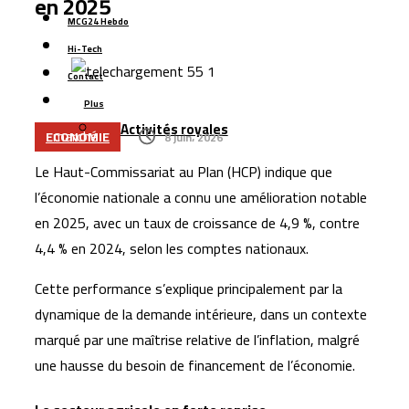
en 2025
Azimut Holding mise sur le Maroc et les marchés
MCG24 Hebdo
émergents pour accélérer son expansion internationale
Hi-Tech
La Bourse de Casablanca lance une nouvelle plateforme
Contact
numérique pour améliorer l’accès aux données de
Plus
Activités royales
marché
ECONOMIE
8 juin، 2026
L’aéroport Rabat-Salé enregistre une hausse de 14,8 %
Le Haut-Commissariat au Plan (HCP) indique que
du trafic passagers au premier semestre 2026
l’économie nationale a connu une amélioration notable
La startup marocaine Afdal représentera le Maroc à la
en 2025, avec un taux de croissance de 4,9 %, contre
Silicon Valley
4,4 % en 2024, selon les comptes nationaux.
Le Maroc lance son plus grand programme de liaisons
Cette performance s’explique principalement par la
aériennes avec Ryanair pour l’hiver 2026
dynamique de la demande intérieure, dans un contexte
La Bourse de Casablanca porte le flottant de CIH Bank
marqué par une maîtrise relative de l’inflation, malgré
à 35 %
une hausse du besoin de financement de l’économie.