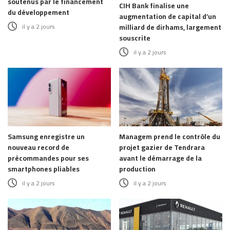
soutenus par le financement
CIH Bank finalise une
du développement
augmentation de capital d’un
il y a 2 jours
milliard de dirhams, largement
souscrite
il y a 2 jours
Samsung enregistre un
Managem prend le contrôle du
nouveau record de
projet gazier de Tendrara
précommandes pour ses
avant le démarrage de la
smartphones pliables
production
il y a 2 jours
il y a 2 jours