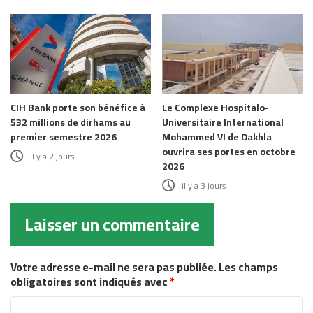
CIH Bank porte son bénéfice à
Le Complexe Hospitalo-
532 millions de dirhams au
Universitaire International
premier semestre 2026
Mohammed VI de Dakhla
ouvrira ses portes en octobre
il y a 2 jours
2026
il y a 3 jours
Laisser un commentaire
Votre adresse e-mail ne sera pas publiée.
Les champs
obligatoires sont indiqués avec
*
C