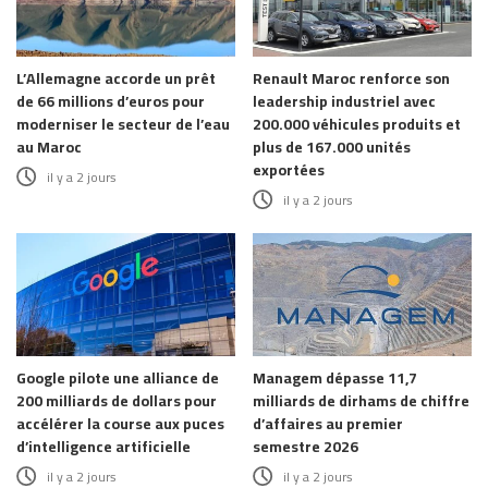
L’Allemagne accorde un prêt
Renault Maroc renforce son
de 66 millions d’euros pour
leadership industriel avec
moderniser le secteur de l’eau
200.000 véhicules produits et
au Maroc
plus de 167.000 unités
exportées
il y a 2 jours
il y a 2 jours
Google pilote une alliance de
Managem dépasse 11,7
200 milliards de dollars pour
milliards de dirhams de chiffre
accélérer la course aux puces
d’affaires au premier
d’intelligence artificielle
semestre 2026
il y a 2 jours
il y a 2 jours