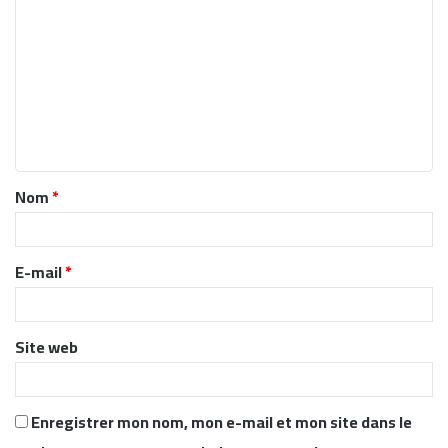
o
m
m
e
n
t
Nom
*
a
i
r
E-mail
*
e
*
Site web
Enregistrer mon nom, mon e-mail et mon site dans le