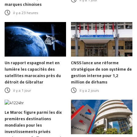
marques chinoises
il y a 23 heures
Un rapport espagnol met en
CNSS lance une réforme
lumière les capacités des
stratégique de son système de
satellites marocains près du
gestion interne pour 1,2
détroit de Gibraltar
million de dirhams
il y a 1 jour
il y a 2 jours
Le Maroc figure parmi les dix
premières destinations
mondiales pour les
investissements privés