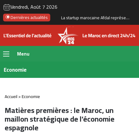
RSS
Instagram
YouTube
Twitter
Fac
Vendredi, Août 7 2026
Dernières actualités
La startup marocaine Afdal représentera le Maroc à la Silicon Valley
Menu
Economie
Accueil
>
Economie
Matières premières : le Maroc, un
maillon stratégique de l’économie
espagnole