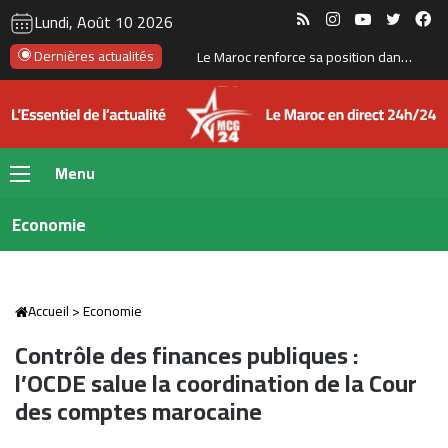
RSS
Instagram
YouTube
Twitte
Fa
Lundi, Août 10 2026
Dernières actualités
Souss Massa à l’écoute de sa diaspora : une semaine dédiée à l’investissement des Marocains du Monde
Menu
Economie
Accueil
>
Economie
Contrôle des finances publiques :
l’OCDE salue la coordination de la Cour
des comptes marocaine