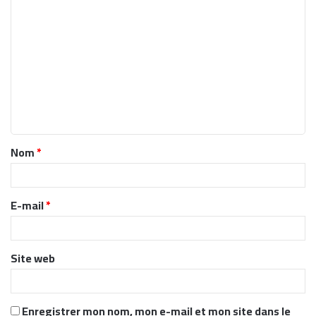
C
o
m
m
e
n
t
Nom
*
a
i
r
E-mail
*
e
*
Site web
Enregistrer mon nom, mon e-mail et mon site dans le