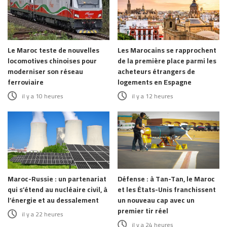
Le Maroc teste de nouvelles
Les Marocains se rapprochent
locomotives chinoises pour
de la première place parmi les
moderniser son réseau
acheteurs étrangers de
ferroviaire
logements en Espagne
il y a 10 heures
il y a 12 heures
Maroc-Russie : un partenariat
Défense : à Tan-Tan, le Maroc
qui s’étend au nucléaire civil, à
et les États-Unis franchissent
l’énergie et au dessalement
un nouveau cap avec un
premier tir réel
il y a 22 heures
il y a 24 heures