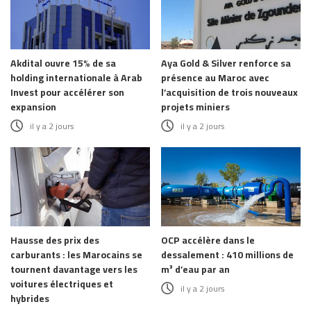
Akdital ouvre 15% de sa
Aya Gold & Silver renforce sa
holding internationale à Arab
présence au Maroc avec
Invest pour accélérer son
l’acquisition de trois nouveaux
expansion
projets miniers
il y a 2 jours
il y a 2 jours
Hausse des prix des
OCP accélère dans le
carburants : les Marocains se
dessalement : 410 millions de
tournent davantage vers les
m³ d’eau par an
voitures électriques et
il y a 2 jours
hybrides