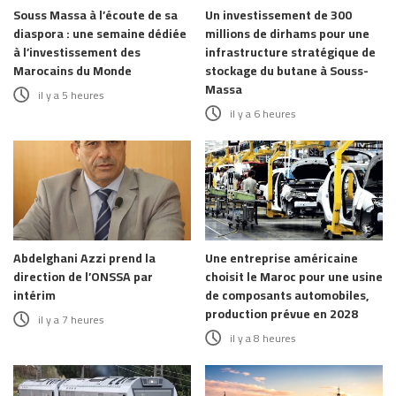
Souss Massa à l’écoute de sa
Un investissement de 300
diaspora : une semaine dédiée
millions de dirhams pour une
à l’investissement des
infrastructure stratégique de
Marocains du Monde
stockage du butane à Souss-
Massa
il y a 5 heures
il y a 6 heures
Abdelghani Azzi prend la
Une entreprise américaine
direction de l’ONSSA par
choisit le Maroc pour une usine
intérim
de composants automobiles,
production prévue en 2028
il y a 7 heures
il y a 8 heures