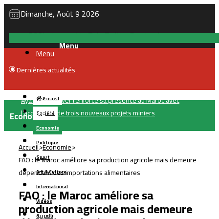
Dimanche, Août 9 2026
RSS
Instagram
YouTube
Twitter
Facebook
Menu
Dernières actualités
Hausse des prix des carburants : les Marocains se tournent
Accueil
davantage vers les voitures électriques et hybrides
Economie
Société
Economie
Politique
Accueil
>
Economie
>
Sport
FAO : le Maroc améliore sa production agricole mais demeure
dépendant des importations alimentaires
Art & Culture
International
FAO : le Maroc améliore sa
Vidéos
production agricole mais demeure
بالعربية