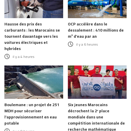
Hausse des prix des
OCP accélère dans le
carburants : les Marocains se
dessalement : 410 millions de
tournent davantage vers les
m³ d’eau par an
voitures électriques et
il y a 6 heures
hybrides
il y a 4 heures
Boulemane : un projet de 251
Six jeunes Marocains
MDH pour sécuriser
décrochent la 2ᵉ place
l’approvisionnement en eau
mondiale dans une
potable
compétition internationale de
recherche mathématique