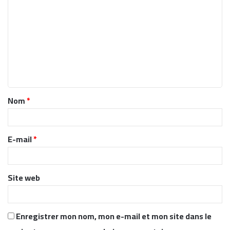
o
m
m
e
n
t
Nom
*
a
i
r
E-mail
*
e
*
Site web
Enregistrer mon nom, mon e-mail et mon site dans le