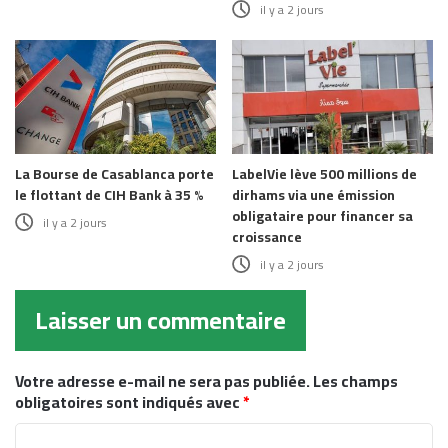
il y a 2 jours
La Bourse de Casablanca porte
LabelVie lève 500 millions de
le flottant de CIH Bank à 35 %
dirhams via une émission
obligataire pour financer sa
il y a 2 jours
croissance
il y a 2 jours
Laisser un commentaire
Votre adresse e-mail ne sera pas publiée.
Les champs
obligatoires sont indiqués avec
*
C