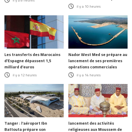
il y a 8 heures
il y a 10 heures
Les transferts des Marocains
Nador West Med se prépare au
d’Espagne dépassent 1,5
lancement de ses premières
milliard d’euros
opérations commerciales
il y a 12 heures
il y a 14 heures
Tanger : l’aéroport Ibn
lancement des activités
Battouta prépare son
religieuses aux Moussem de