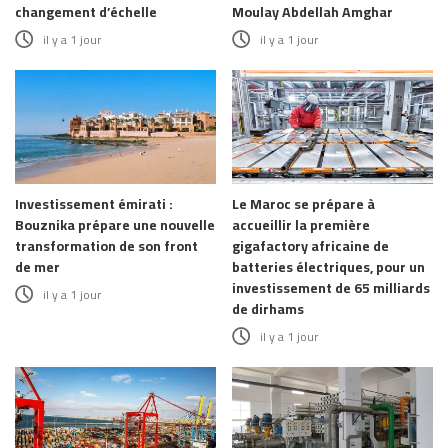
changement d’échelle
Moulay Abdellah Amghar
il y a 1 jour
il y a 1 jour
Investissement émirati :
Le Maroc se prépare à
Bouznika prépare une nouvelle
accueillir la première
transformation de son front
gigafactory africaine de
de mer
batteries électriques, pour un
investissement de 65 milliards
il y a 1 jour
de dirhams
il y a 1 jour