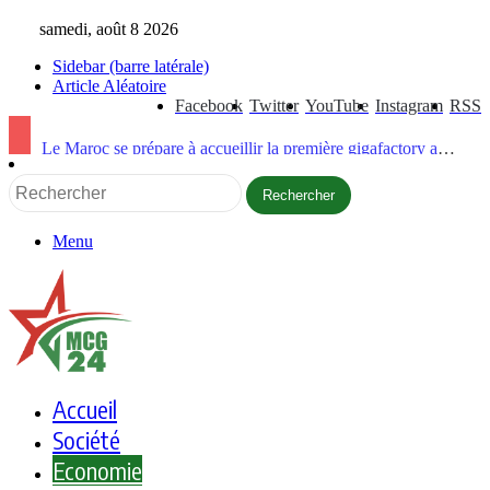
samedi, août 8 2026
Sidebar (barre latérale)
Article Aléatoire
Facebook
Twitter
YouTube
Instagram
RSS
Le Maroc se prépare à accueillir la première gigafactory africaine de batteries électriques, pour un investissement de 65 milliards de dirhams
Rechercher
Menu
Accueil
Société
Economie