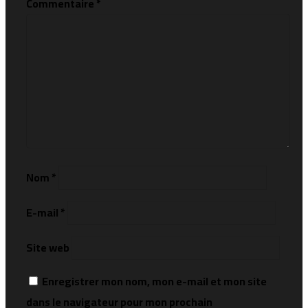
Commentaire
*
Nom
*
E-mail
*
Site web
Enregistrer mon nom, mon e-mail et mon site
dans le navigateur pour mon prochain