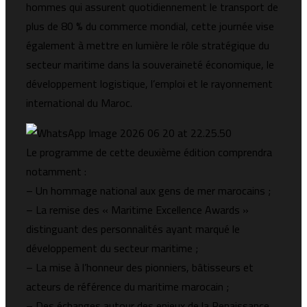
hommes qui assurent quotidiennement le transport de
plus de 80 % du commerce mondial, cette journée vise
également à mettre en lumière le rôle stratégique du
secteur maritime dans la souveraineté économique, le
développement logistique, l’emploi et le rayonnement
international du Maroc.
Le programme de cette deuxième édition comprendra
notamment :
– Un hommage national aux gens de mer marocains ;
– La remise des « Maritime Excellence Awards »
distinguant des personnalités ayant marqué le
développement du secteur maritime ;
– La mise à l’honneur des pionniers, bâtisseurs et
acteurs de référence du maritime marocain ;
– Des échanges autour des enjeux de la Renaissance