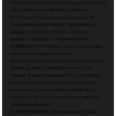
17h00 à Casablanca, sous le thème :« Les Gens de Mer
: Clé de la Renaissance Maritime du Royaume »
Cette rencontre réunira les principaux acteurs de
l’écosystème maritime national : administrations
publiques, institutions portuaires, armateurs,
opérateurs logistiques, entreprises maritimes,
établissements de formation, experts, universitaires,
médias et professionnels du secteur.
Dans un contexte marqué par les Hautes Orientations
Royales appelant à la constitution d’une flotte
nationale de marine marchande forte et compétitive,
cette manifestation se veut une contribution à la
promotion de la culture maritime nationale et à la
mobilisation des forces vives autour des ambitions
maritimes du Royaume.
Au-delà de l’hommage rendu aux femmes et aux