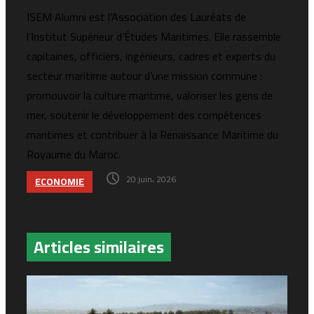
ISEM Alumni est l’Association des Lauréats de
l’Institut Supérieur d’Études Maritimes. Elle rassemble
capitaines, officiers, ingénieurs, cadres et experts du
secteur maritime autour d’une mission commune :
promouvoir la culture maritime, valoriser les gens de
mer, soutenir le développement des compétences
maritimes et contribuer à la Renaissance Maritime du
Royaume du Maroc.
20 juin، 2026
ECONOMIE
Articles similaires