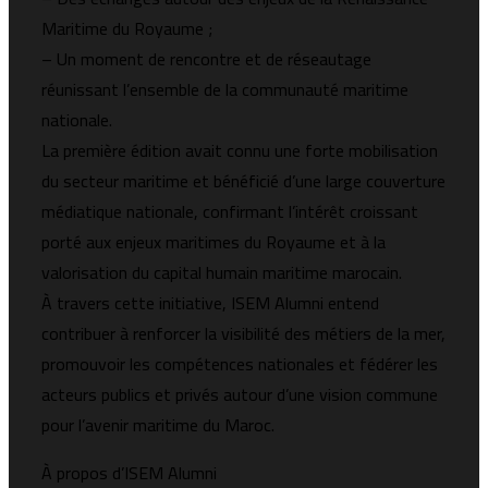
Maritime du Royaume ;
– Un moment de rencontre et de réseautage
réunissant l’ensemble de la communauté maritime
nationale.
La première édition avait connu une forte mobilisation
du secteur maritime et bénéficié d’une large couverture
médiatique nationale, confirmant l’intérêt croissant
porté aux enjeux maritimes du Royaume et à la
valorisation du capital humain maritime marocain.
À travers cette initiative, ISEM Alumni entend
contribuer à renforcer la visibilité des métiers de la mer,
promouvoir les compétences nationales et fédérer les
acteurs publics et privés autour d’une vision commune
pour l’avenir maritime du Maroc.
À propos d’ISEM Alumni