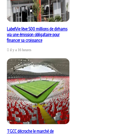
LabelVie lève 500 millions de dirhams
via une émission obligataire pour
financer sa croissance
il y a 16 heures
TGCC décroche le marché de