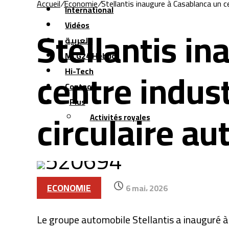
Accueil
/
Economie
/
Stellantis inaugure à Casablanca un ce
International
Stellantis i
Vidéos
بالعربية
MCG24 Hebdo
centre indust
Hi-Tech
Contact
Plus
circulaire a
Activités royales
ECONOMIE
6 mai، 2026
Le groupe automobile
Stellantis
a inauguré à