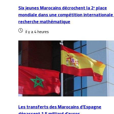
Six jeunes Marocains décrochent la 2ᵉ place
mondiale dans une compétition internationale
recherche mathématique
il y a 4 heures
Les transferts des Marocains d’Espagne
dépassent 1,5 milliard d’euros