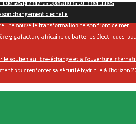
t de ses premières opérations commerciales
e son changement d’échelle
re une nouvelle transformation de son front de mer
ère gigafactory africaine de batteries électriques, po
 le soutien au libre-échange et à l’ouverture internat
ment pour renforcer sa sécurité hydrique à l’horizon 
Sidebar (barre latérale)
RSS
Instagram
YouTube
Twitter