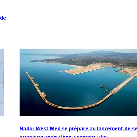
 de
Nador West Med se prépare au lancement de s
premières opérations commerciales