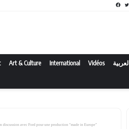
Fac
t
Art & Culture
International
Vidéos
لعربية
 en discussion avec Ford pour une production “made in Europe”