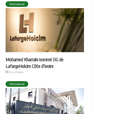
International
Mohamed Kharraki nommé DG de
LafargeHolcim Côte d’Ivoire
il y a 3 jours
International