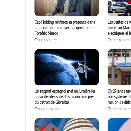
Cap Holding renforce sa présence dans
Les ventes de 
l’agroalimentaire avec l’acquisition de
unités au Maro
Forafric Maroc
électriques et 
il y a 6 heures
il y a 8 heures
Un rapport espagnol met en lumière les
CNSS lance une
capacités des satellites marocains près
son système de 
du détroit de Gibraltar
million de dir
il y a 20 heures
il y a 22 heur