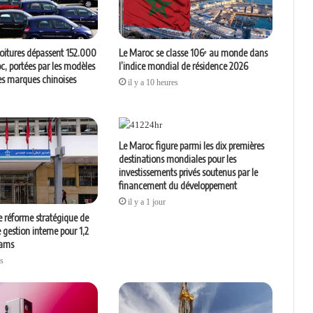
voitures dépassent 152.000
Le Maroc se classe 106ᵉ au monde dans
c, portées par les modèles
l’indice mondial de résidence 2026
les marques chinoises
il y a 10 heures
Le Maroc figure parmi les dix premières
destinations mondiales pour les
investissements privés soutenus par le
financement du développement
il y a 1 jour
 réforme stratégique de
gestion interne pour 1,2
hams
es