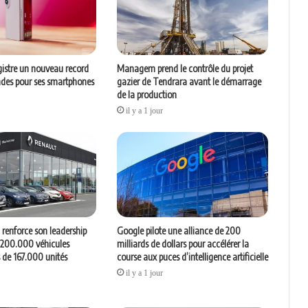
istre un nouveau record
Managem prend le contrôle du projet
es pour ses smartphones
gazier de Tendrara avant le démarrage
de la production
il y a 1 jour
renforce son leadership
Google pilote une alliance de 200
c 200.000 véhicules
milliards de dollars pour accélérer la
s de 167.000 unités
course aux puces d’intelligence artificielle
il y a 1 jour