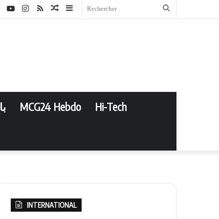
ebook
Twitter
YouTube
Instagram
RSS
Article
Sidebar
Rechercher
Aléatoire
(barre
latérale)
با
MCG24 Hebdo
Hi-Tech
INTERNATIONAL