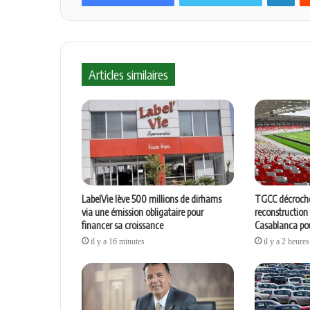
Articles similaires
LabelVie lève 500 millions de dirhams
TGCC décroche
via une émission obligataire pour
reconstruction
financer sa croissance
Casablanca pou
il y a 16 minutes
il y a 2 heures