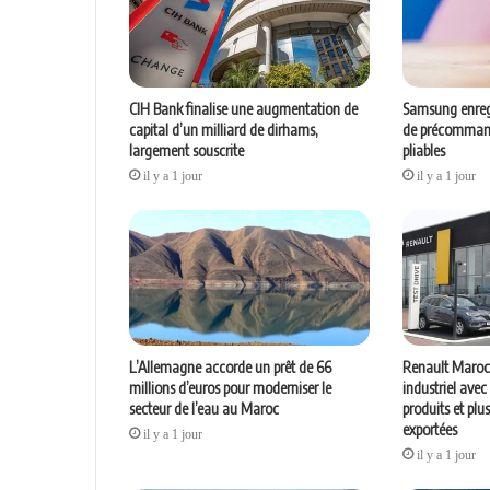
CIH Bank finalise une augmentation de
Samsung enreg
capital d’un milliard de dirhams,
de précommand
largement souscrite
pliables
il y a 1 jour
il y a 1 jour
L’Allemagne accorde un prêt de 66
Renault Maroc 
millions d’euros pour moderniser le
industriel ave
secteur de l’eau au Maroc
produits et plu
exportées
il y a 1 jour
il y a 1 jour