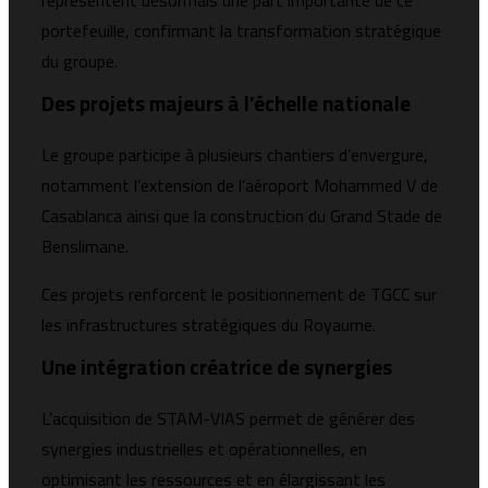
représentent désormais une part importante de ce
portefeuille, confirmant la transformation stratégique
du groupe.
Des projets majeurs à l’échelle nationale
Le groupe participe à plusieurs chantiers d’envergure,
notamment l’extension de l’aéroport Mohammed V de
Casablanca ainsi que la construction du Grand Stade de
Benslimane.
Ces projets renforcent le positionnement de TGCC sur
les infrastructures stratégiques du Royaume.
Une intégration créatrice de synergies
L’acquisition de STAM-VIAS permet de générer des
synergies industrielles et opérationnelles, en
optimisant les ressources et en élargissant les