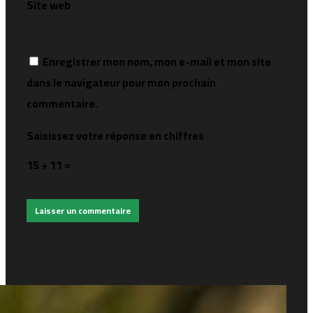
Site web
Enregistrer mon nom, mon e-mail et mon site
dans le navigateur pour mon prochain
commentaire.
Saisissez votre réponse en chiffres
15 + 11 =