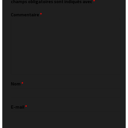
champs obligatoires sont indiqués avec
*
Commentaire
*
Nom
*
E-mail
*