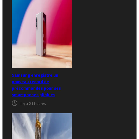
Samsung enregistre un
nouveau record de
précommandes pour ses
smartphones pliables
il y a 21 heures