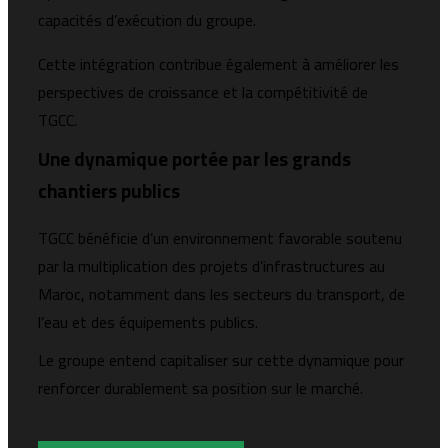
capacités d’exécution du groupe.
Cette intégration contribue également à améliorer les
perspectives de croissance et la compétitivité de
TGCC.
Une dynamique portée par les grands
chantiers publics
TGCC bénéficie d’un environnement favorable soutenu
par la multiplication des projets d’infrastructures au
Maroc, notamment dans les secteurs du transport, de
l’eau et des équipements publics.
Le groupe entend capitaliser sur cette dynamique pour
renforcer durablement sa position sur le marché.