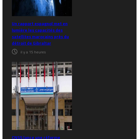
Un rapport espagnol met en
lumière les capacités des
satellites marocains près du
détroit de Gibraltar
il y a 15 heures
CNSS lance une réforme