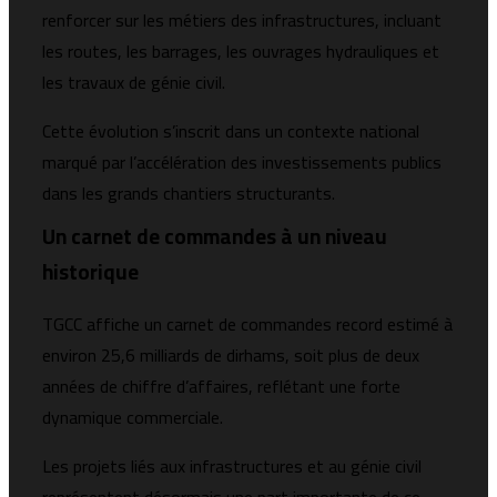
renforcer sur les métiers des infrastructures, incluant
les routes, les barrages, les ouvrages hydrauliques et
les travaux de génie civil.
Cette évolution s’inscrit dans un contexte national
marqué par l’accélération des investissements publics
dans les grands chantiers structurants.
Un carnet de commandes à un niveau
historique
TGCC affiche un carnet de commandes record estimé à
environ 25,6 milliards de dirhams, soit plus de deux
années de chiffre d’affaires, reflétant une forte
dynamique commerciale.
Les projets liés aux infrastructures et au génie civil