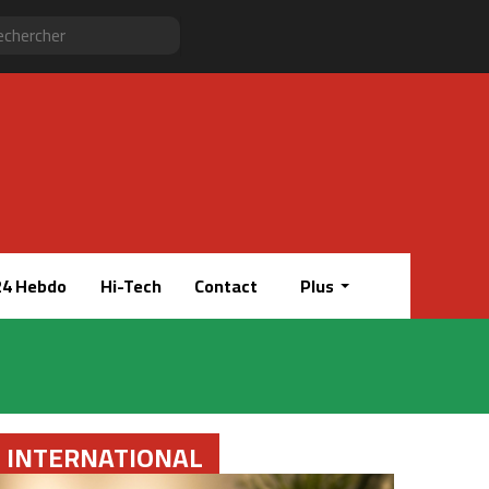
Sidebar
RSS
Instagram
YouTube
Twitter
Facebook
Rechercher
(barre
latérale)
4 Hebdo
Hi-Tech
Contact
Plus
INTERNATIONAL