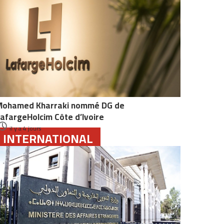
Mohamed Kharraki nommé DG de
afargeHolcim Côte d’Ivoire
il y a 4 jours
INTERNATIONAL