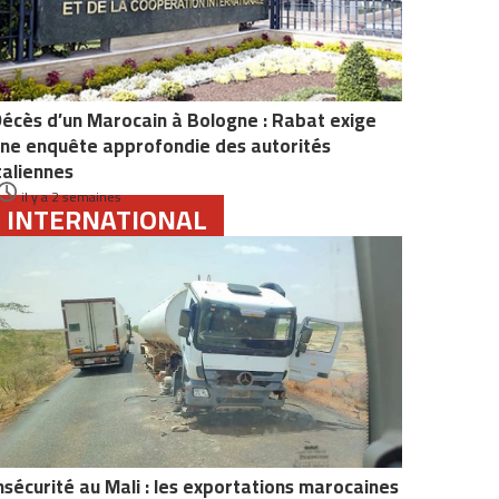
écès d’un Marocain à Bologne : Rabat exige
ne enquête approfondie des autorités
taliennes
il y a 2 semaines
INTERNATIONAL
nsécurité au Mali : les exportations marocaines