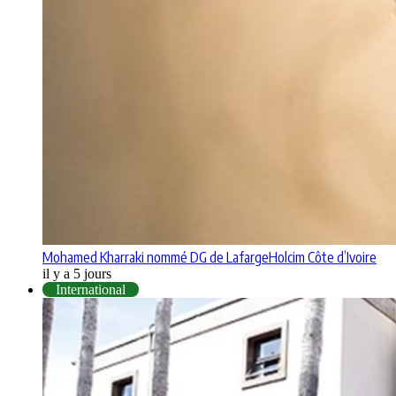
Mohamed Kharraki nommé DG de LafargeHolcim Côte d’Ivoire
il y a 5 jours
International