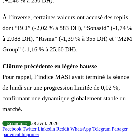
(+2,46 % à 250 DH).
À l’inverse, certaines valeurs ont accusé des replis,
dont “BCI” (-2,02 % à 583 DH), “Sonasid” (-1,74 %
à 2.088 DH), “Risma” (-1,39 % à 355 DH) et “M2M
Group” (-1,16 % à 25,60 DH).
Clôture précédente en légère hausse
Pour rappel, l’indice MASI avait terminé la séance
de lundi sur une progression limitée de 0,02 %,
confirmant une dynamique globalement stable du
marché.
Economie
28 avril، 2026
Facebook
Twitter
Linkedin
Reddit
WhatsApp
Telegram
Partager
par email
Imprimer