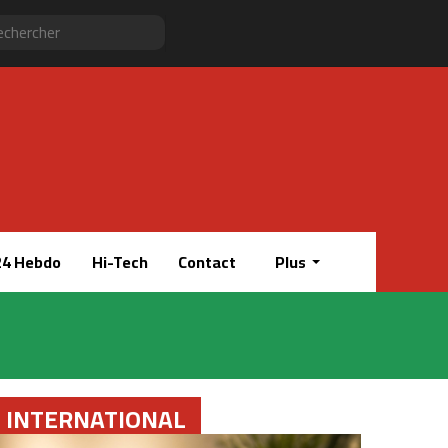
Sidebar
RSS
Instagram
YouTube
Twitter
Facebook
Rechercher
(barre
latérale)
4 Hebdo
Hi-Tech
Contact
Plus
INTERNATIONAL