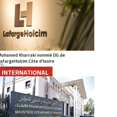
Mohamed Kharraki nommé DG de
afargeHolcim Côte d’Ivoire
il y a 6 jours
INTERNATIONAL