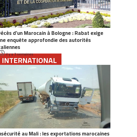
écès d’un Marocain à Bologne : Rabat exige
ne enquête approfondie des autorités
taliennes
il y a 3 semaines
INTERNATIONAL
nsécurité au Mali : les exportations marocaines