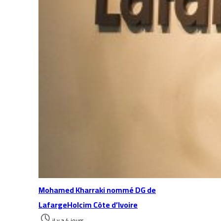
Mohamed Kharraki nommé DG de
LafargeHolcim Côte d’Ivoire
il y a 4 jours