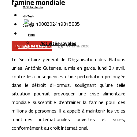
famine mondiale
Casablanca : l’aéroport Mohammed V raccordé à la LGV
MCG24 Hebdo
Cap Holding renforce sa présence dans
Hi-Tech
l’agroalimentaire avec l’acquisition de Forafric Maroc
Contact
Les ventes de voitures dépassent 152.000 unités au
Plus
Maroc, portées par les modèles électriques et les
Activités royales
marques chinoises
INTERNATIONAL
27 avril، 2026
Le Maroc se classe 106ᵉ au monde dans l’indice
Le Secrétaire général de l’
Organisation des Nations
mondial de résidence 2026
unies
,
António Guterres
, a mis en garde, lundi 27 avril,
Un rapport espagnol met en lumière les capacités des
contre les conséquences d’une perturbation prolongée
satellites marocains près du détroit de Gibraltar
dans le détroit d’Hormuz, soulignant qu’une telle
situation pourrait provoquer une crise alimentaire
mondiale susceptible d’entraîner la famine pour des
millions de personnes. Il a appelé à maintenir les voies
maritimes internationales ouvertes et sûres,
conformément au droit international.