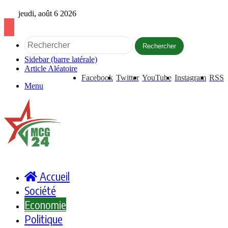
jeudi, août 6 2026
Rechercher
Sidebar (barre latérale)
Article Aléatoire
Facebook
Twitter
YouTube
Instagram
RSS
Menu
Accueil
Société
Economie
Politique