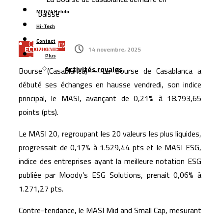
Tessema à Casablanca pour 1,8 milliard de dirhams
MCG24 Hebdo
Casablanca : l’aéroport Mohammed V raccordé à la LGV
Hi-Tech
Cap Holding renforce sa présence dans
Contact
ECONOMIE
14 novembre، 2025
l’agroalimentaire avec l’acquisition de Forafric Maroc
Plus
Activités royales
Bourse (Casablanca) – La Bourse de Casablanca a
Les ventes de voitures dépassent 152.000 unités au
débuté ses échanges en hausse vendredi, son indice
Maroc, portées par les modèles électriques et les
principal, le MASI, avançant de 0,21% à 18.793,65
marques chinoises
points (pts).
Le Maroc se classe 106ᵉ au monde dans l’indice
mondial de résidence 2026
Le MASI 20, regroupant les 20 valeurs les plus liquides,
Un rapport espagnol met en lumière les capacités des
progressait de 0,17% à 1.529,44 pts et le MASI ESG,
indice des entreprises ayant la meilleure notation ESG
satellites marocains près du détroit de Gibraltar
publiée par Moody’s ESG Solutions, prenait 0,06% à
1.271,27 pts.
Contre-tendance, le MASI Mid and Small Cap, mesurant