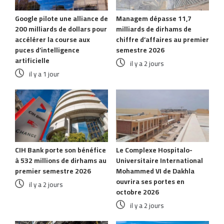
Google pilote une alliance de
Managem dépasse 11,7
200 milliards de dollars pour
milliards de dirhams de
accélérer la course aux
chiffre d’affaires au premier
puces d’intelligence
semestre 2026
artificielle
il y a 2 jours
il y a 1 jour
CIH Bank porte son bénéfice
Le Complexe Hospitalo-
à 532 millions de dirhams au
Universitaire International
premier semestre 2026
Mohammed VI de Dakhla
ouvrira ses portes en
il y a 2 jours
octobre 2026
il y a 2 jours