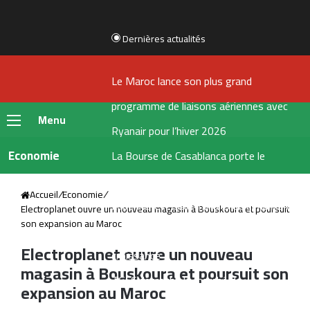
Dernières actualités
Le Maroc lance son plus grand
programme de liaisons aériennes avec
Menu
Ryanair pour l’hiver 2026
Economie
La Bourse de Casablanca porte le
flottant de CIH Bank à 35 %
Accueil
/
Economie
/
LabelVie lève 500 millions de dirhams via
Electroplanet ouvre un nouveau magasin à Bouskoura et poursuit
son expansion au Maroc
une émission obligataire pour financer sa
Electroplanet ouvre un nouveau
croissance
magasin à Bouskoura et poursuit son
TGCC décroche le marché de
expansion au Maroc
reconstruction du stade Tessema à