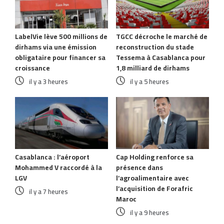
LabelVie lève 500 millions de
TGCC décroche le marché de
dirhams via une émission
reconstruction du stade
obligataire pour financer sa
Tessema à Casablanca pour
croissance
1,8 milliard de dirhams
il y a 3 heures
il y a 5 heures
Casablanca : l’aéroport
Cap Holding renforce sa
Mohammed V raccordé à la
présence dans
LGV
l’agroalimentaire avec
l’acquisition de Forafric
il y a 7 heures
Maroc
il y a 9 heures