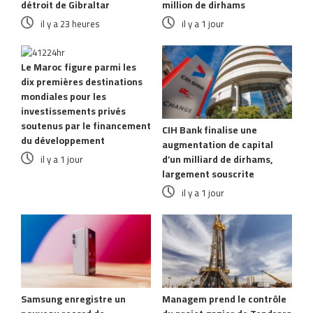
détroit de Gibraltar
million de dirhams
il y a 23 heures
il y a 1 jour
Le Maroc figure parmi les
dix premières destinations
mondiales pour les
investissements privés
soutenus par le financement
CIH Bank finalise une
du développement
augmentation de capital
d’un milliard de dirhams,
il y a 1 jour
largement souscrite
il y a 1 jour
Samsung enregistre un
Managem prend le contrôle