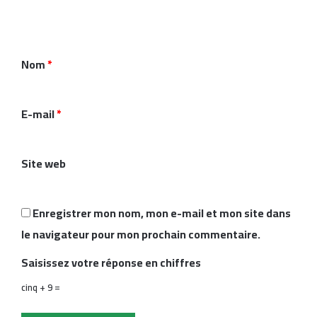
m
e
n
Nom
*
t
a
i
E-mail
*
r
e
Site web
*
Enregistrer mon nom, mon e-mail et mon site dans
le navigateur pour mon prochain commentaire.
Saisissez votre réponse en chiffres
cinq + 9 =