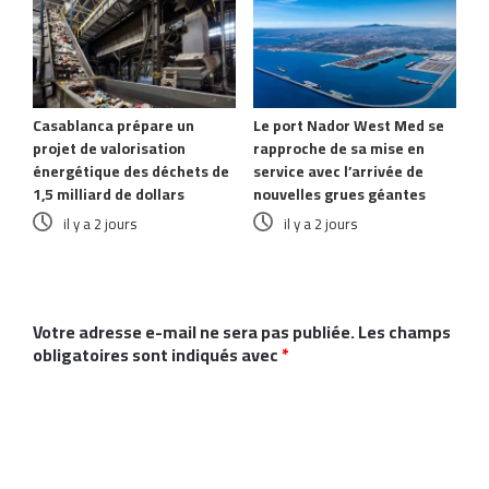
Casablanca prépare un
Le port Nador West Med se
projet de valorisation
rapproche de sa mise en
énergétique des déchets de
service avec l’arrivée de
1,5 milliard de dollars
nouvelles grues géantes
il y a 2 jours
il y a 2 jours
Laisser un commentaire
Votre adresse e-mail ne sera pas publiée.
Les champs
obligatoires sont indiqués avec
*
C
o
m