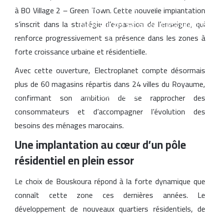
Un rapport espagnol met en lumière les
à BO Village 2 – Green Town. Cette nouvelle implantation
capacités des satellites marocains près
s’inscrit dans la stratégie d’expansion de l’enseigne, qui
renforce progressivement sa présence dans les zones à
du détroit de Gibraltar
forte croissance urbaine et résidentielle.
CNSS lance une réforme stratégique de
Avec cette ouverture, Electroplanet compte désormais
son système de gestion interne pour 1,2
plus de 60 magasins répartis dans 24 villes du Royaume,
million de dirhams
confirmant son ambition de se rapprocher des
consommateurs et d’accompagner l’évolution des
besoins des ménages marocains.
Une implantation au cœur d’un pôle
résidentiel en plein essor
Le choix de Bouskoura répond à la forte dynamique que
connaît cette zone ces dernières années. Le
développement de nouveaux quartiers résidentiels, de