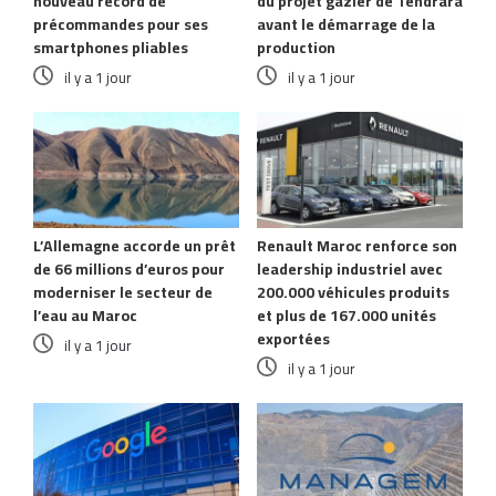
nouveau record de
du projet gazier de Tendrara
précommandes pour ses
avant le démarrage de la
smartphones pliables
production
il y a 1 jour
il y a 1 jour
L’Allemagne accorde un prêt
Renault Maroc renforce son
de 66 millions d’euros pour
leadership industriel avec
moderniser le secteur de
200.000 véhicules produits
l’eau au Maroc
et plus de 167.000 unités
exportées
il y a 1 jour
il y a 1 jour