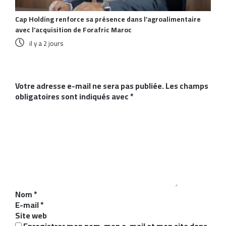
Cap Holding renforce sa présence dans l’agroalimentaire
avec l’acquisition de Forafric Maroc
il y a 2 jours
Laisser un commentaire
Votre adresse e-mail ne sera pas publiée.
Les champs
obligatoires sont indiqués avec
*
C
o
m
m
e
n
t
a
i
Nom
*
r
E-mail
*
e
Site web
*
Enregistrer mon nom, mon e-mail et mon site dans