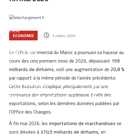
opérations commerciales
Tanger : l’aéroport Ibn Battouta prépare son changement
d’échelle
ECONOMIE
3 juillet، 2026
lancement des activités religieuses aux Moussem de Moulay
Abdellah Amghar
Le déficit commercial du Maroc a poursuivi sa hausse au
cours des cinq premiers mois de 2026, dépassant
159
Investissement émirati : Bouznika prépare une nouvelle
milliards de dirhams
, soit une augmentation de
20,8 %
transformation de son front de mer
par rapport à la même période de l’année précédente.
Le Maroc se prépare à accueillir la première gigafactory
Cette évolution s’explique principalement par une
croissance des importations supérieure à celle des
africaine de batteries électriques, pour un investissement de
exportations, selon les dernières données publiées par
65 milliards de dirhams
l’Office des Changes.
Le Maroc en tête en Afrique du Nord pour le soutien au libre-
À fin mai 2026, les
importations de marchandises
se
échange et à l’ouverture internationale
sont élevées à
370,5 milliards de dirhams
, en