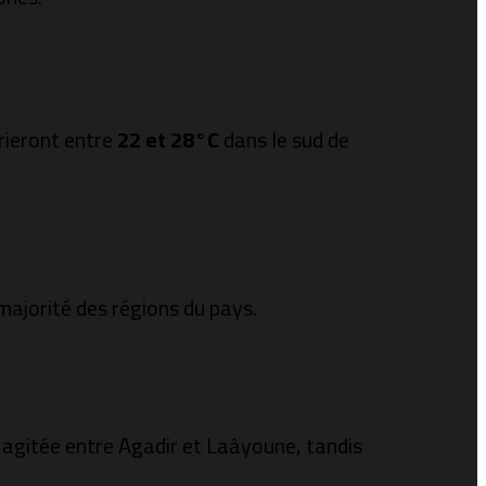
varieront entre
22 et 28°C
dans le sud de
majorité des régions du pays.
 agitée entre Agadir et Laâyoune, tandis