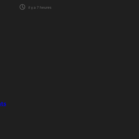
il y a 7 heures
nts