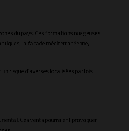
s zones du pays. Ces formations nuageuses
lantiques, la façade méditerranéenne,
 un risque d’averses localisées parfois
Oriental. Ces vents pourraient provoquer
ones.