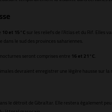
sse
e
10 et 15°C
sur les reliefs de l’Atlas et du Rif. Elles 
que dans le sud des provinces sahariennes.
 nocturnes seront comprises entre
16 et 21°C
.
males devraient enregistrer une légère hausse sur la 
ns le détroit de Gibraltar. Elle restera également peu
du littoral marocain.