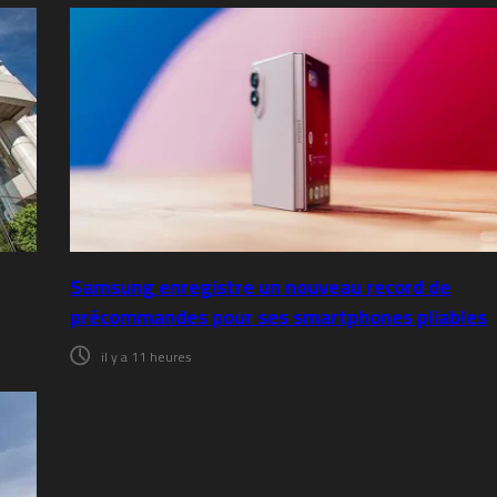
Samsung enregistre un nouveau record de
précommandes pour ses smartphones pliables
il y a 11 heures