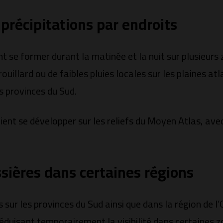
 précipitations par endroits
 se former durant la matinée et la nuit sur plusieur
illard ou de faibles pluies locales sur les plaines at
es provinces du Sud.
ent se développer sur les reliefs du Moyen Atlas, avec
ières dans certaines régions
ur les provinces du Sud ainsi que dans la région de l’
duisant temporairement la visibilité dans certaines z