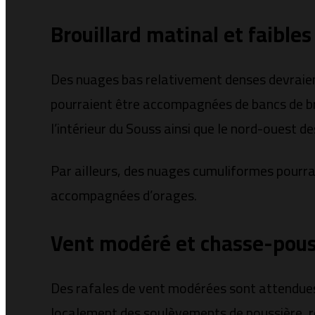
Brouillard matinal et faibles
Des nuages bas relativement denses devraient
pourraient être accompagnées de bancs de brou
l’intérieur du Souss ainsi que le nord-ouest d
Par ailleurs, des nuages cumuliformes pourrai
accompagnées d’orages.
Vent modéré et chasse-pouss
Des rafales de vent modérées sont attendues s
localement des soulèvements de poussière, ré