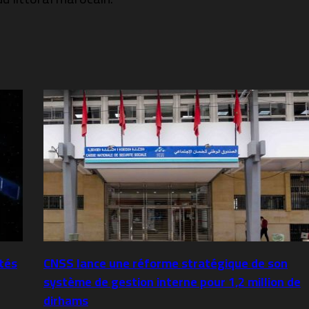
tés
CNSS lance une réforme stratégique de son
système de gestion interne pour 1,2 million de
dirhams