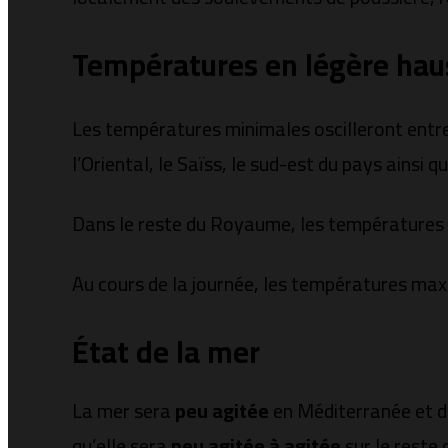
Températures en légère hau
Les températures minimales oscilleront entr
l’Oriental, le Saïss, le sud-est du pays ainsi 
Dans le reste du Royaume, les températures
Au cours de la journée, les températures maxi
État de la mer
La mer sera
peu agitée
en Méditerranée et da
qu’elle sera
peu agitée à agitée
sur le reste 