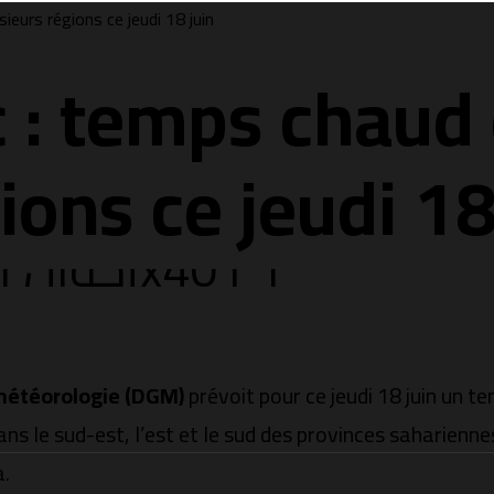
eurs régions ce jeudi 18 juin
 : temps chaud
ions ce jeudi 18
 météorologie (DGM)
prévoit pour ce jeudi 18 juin un 
le sud-est, l’est et le sud des provinces sahariennes, 
a.