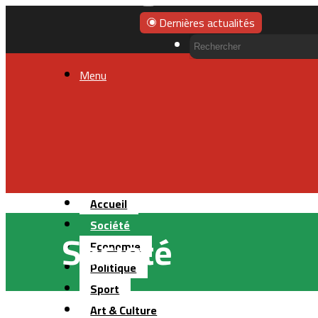
Dernières actualités
Menu
Accueil
Société
Société
Economie
Politique
Sport
Art & Culture