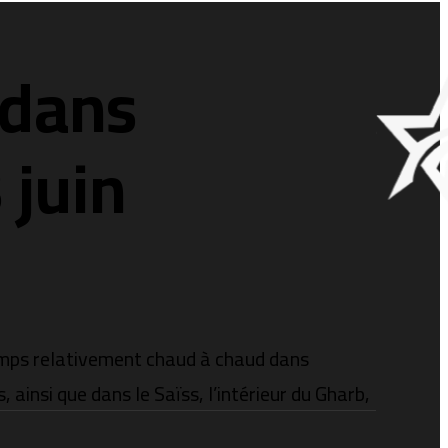
 dans
 juin
temps relativement chaud à chaud dans
ainsi que dans le Saïss, l’intérieur du Gharb,