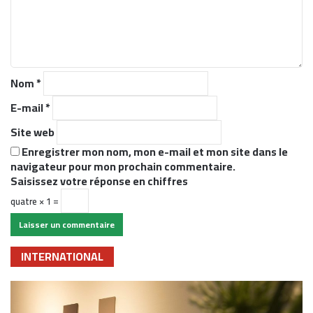
n
t
a
i
r
Nom
*
e
*
E-mail
*
Site web
Enregistrer mon nom, mon e-mail et mon site dans le
navigateur pour mon prochain commentaire.
Saisissez votre réponse en chiffres
quatre × 1 =
INTERNATIONAL