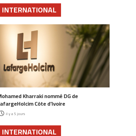
INTERNATIONAL
Mohamed Kharraki nommé DG de
afargeHolcim Côte d’Ivoire
il y a 5 jours
INTERNATIONAL