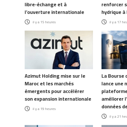
libre-échange et à
renforcer s
l’ouverture internationale
hydrique à 
il y a 15 heures
il y a 17 he
Azimut Holding mise sur le
La Bourse 
Maroc et les marchés
lance une 
émergents pour accélérer
plateforme
son expansion internationale
améliorer l
données d
il y a 19 heures
il y a 21 he