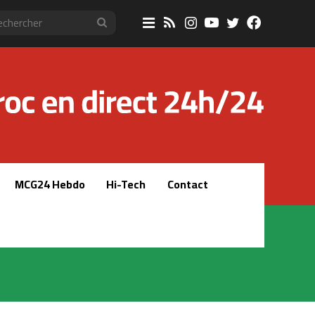
Sidebar
RSS
Instagram
YouTube
Twitter
Faceboo
Rechercher
(barre
latérale)
MCG24 Hebdo
Hi-Tech
Contact