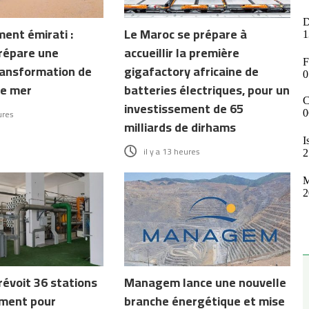
ent émirati :
Le Maroc se prépare à
répare une
accueillir la première
ransformation de
gigafactory africaine de
de mer
batteries électriques, pour un
investissement de 65
ures
milliards de dirhams
il y a 13 heures
révoit 36 stations
Managem lance une nouvelle
ment pour
branche énergétique et mise