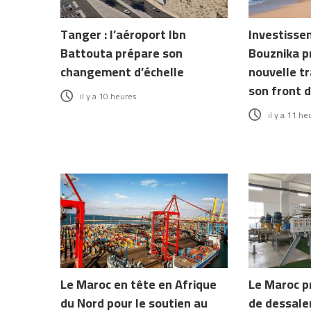
Tanger : l’aéroport Ibn
Investissem
Battouta prépare son
Bouznika p
changement d’échelle
nouvelle t
son front 
il y a 10 heures
il y a 11 he
Le Maroc en tête en Afrique
Le Maroc p
du Nord pour le soutien au
de dessale