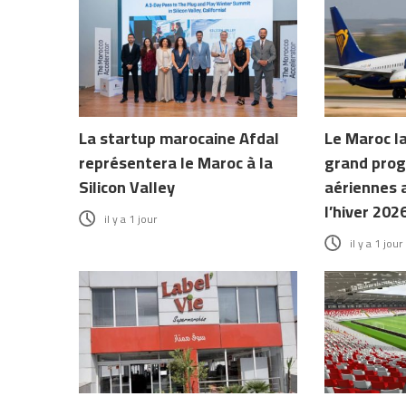
La startup marocaine Afdal
Le Maroc l
représentera le Maroc à la
grand prog
Silicon Valley
aériennes 
l’hiver 202
il y a 1 jour
il y a 1 jour