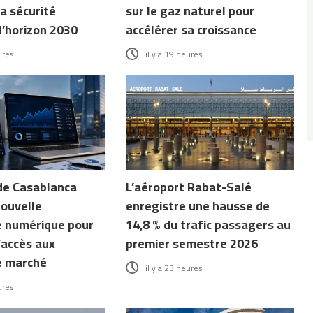
a sécurité
sur le gaz naturel pour
l’horizon 2030
accélérer sa croissance
ures
il y a 19 heures
de Casablanca
L’aéroport Rabat-Salé
nouvelle
enregistre une hausse de
 numérique pour
14,8 % du trafic passagers au
’accès aux
premier semestre 2026
e marché
il y a 23 heures
ures