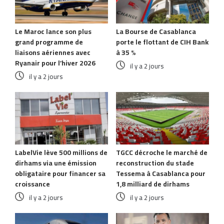
Le Maroc lance son plus
La Bourse de Casablanca
grand programme de
porte le flottant de CIH Bank
liaisons aériennes avec
à 35 %
Ryanair pour l’hiver 2026
il y a 2 jours
il y a 2 jours
LabelVie lève 500 millions de
TGCC décroche le marché de
dirhams via une émission
reconstruction du stade
obligataire pour financer sa
Tessema à Casablanca pour
croissance
1,8 milliard de dirhams
il y a 2 jours
il y a 2 jours