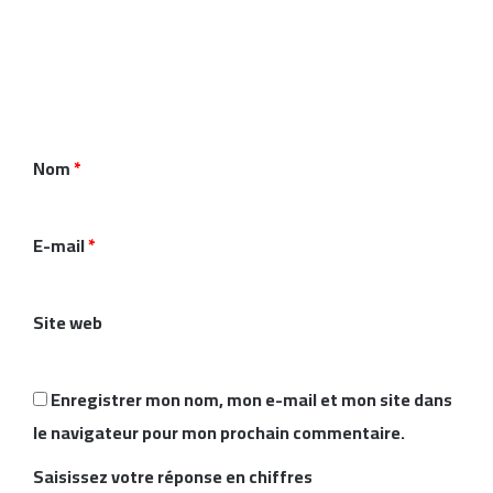
o
m
m
e
n
Nom
*
t
a
i
E-mail
*
r
e
Site web
*
Enregistrer mon nom, mon e-mail et mon site dans
le navigateur pour mon prochain commentaire.
Saisissez votre réponse en chiffres