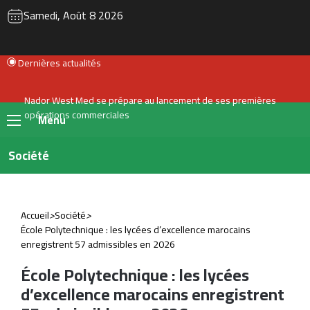
RSS
Instagram
YouTube
Twitter
Fac
Samedi, Août 8 2026
Dernières actualités
Nador West Med se prépare au lancement de ses premières
opérations commerciales
Menu
Société
Accueil
>
Société
>
École Polytechnique : les lycées d’excellence marocains
enregistrent 57 admissibles en 2026
École Polytechnique : les lycées
d’excellence marocains enregistrent