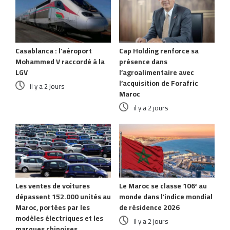
Casablanca : l’aéroport
Cap Holding renforce sa
Mohammed V raccordé à la
présence dans
LGV
l’agroalimentaire avec
l’acquisition de Forafric
il y a 2 jours
Maroc
il y a 2 jours
Les ventes de voitures
Le Maroc se classe 106ᵉ au
dépassent 152.000 unités au
monde dans l’indice mondial
Maroc, portées par les
de résidence 2026
modèles électriques et les
il y a 2 jours
marques chinoises