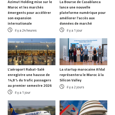
Azimut Holding mise sur le
La Bourse de Casablanca
Maroc et les marchés
lance une nouvelle
émergents pour accélérer
plateforme numérique pour
son expansion
améliorer l’accès aux
internationale
données de marché
il y a 24 heures
il y a 1 jour
L’aéroport Rabat-Salé
La startup marocaine Afdal
enregistre une hausse de
représentera le Maroc à la
14,8 % du trafic passagers
Silicon Valley
au premier semestre 2026
il y a 2 jours
il y a 1 jour