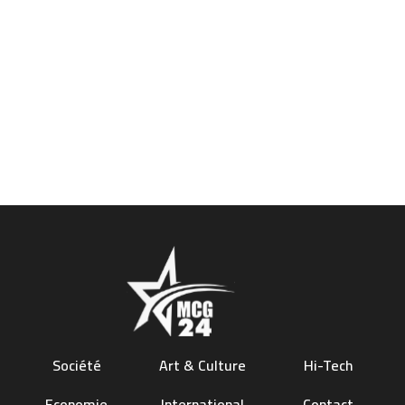
Société
Art & Culture
Hi-Tech
Economie
International
Contact