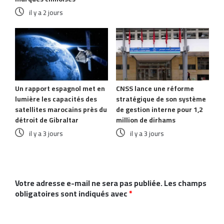
il y a 2 jours
Un rapport espagnol met en
CNSS lance une réforme
lumière les capacités des
stratégique de son système
satellites marocains près du
de gestion interne pour 1,2
détroit de Gibraltar
million de dirhams
il y a 3 jours
il y a 3 jours
Laisser un commentaire
Votre adresse e-mail ne sera pas publiée.
Les champs
obligatoires sont indiqués avec
*
C