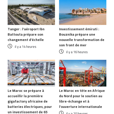
Tanger : l’aéroport Ibn
Investissement émirati :
Battouta prépare son
Bouznika prépare une
changement d’échelle
nouvelle transformation de
son front de mer
il y a 14 heures
il y a 16 heures
Le Maroc se prépare à
Le Maroc en tête en Afrique
accueillir la première
du Nord pour le soutien au
gigafactory africaine de
libre-échange et à
batteries électriques, pour
l’ouverture internationale
un investissement de 65
il y a 20 heures