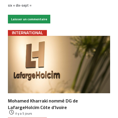
six + dix-sept =
INTERNATIONAL
Mohamed Kharraki nommé DG de
LafargeHolcim Côte d’Ivoire
il y a 5 jours