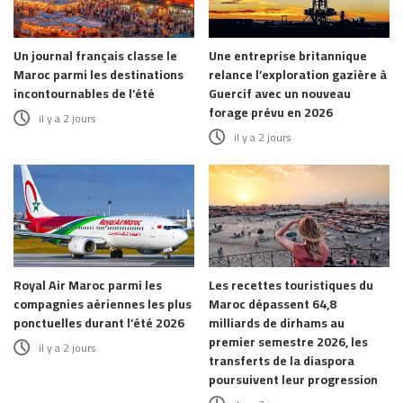
Un journal français classe le
Une entreprise britannique
Maroc parmi les destinations
relance l’exploration gazière à
incontournables de l’été
Guercif avec un nouveau
forage prévu en 2026
il y a 2 jours
il y a 2 jours
Royal Air Maroc parmi les
Les recettes touristiques du
compagnies aériennes les plus
Maroc dépassent 64,8
ponctuelles durant l’été 2026
milliards de dirhams au
premier semestre 2026, les
il y a 2 jours
transferts de la diaspora
poursuivent leur progression