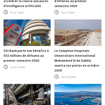
accélérer la course aux puces
d’affaires au premier
d’intelligence artificielle
semestre 2026
il y a 1 jour
il y a 1 jour
CIH Bank porte son bénéfice à
Le Complexe Hospitalo-
532 millions de dirhams au
Universitaire International
premier semestre 2026
Mohammed VI de Dakhla
ouvrira ses portes en octobre
il y a 2 jours
2026
il y a 2 jours