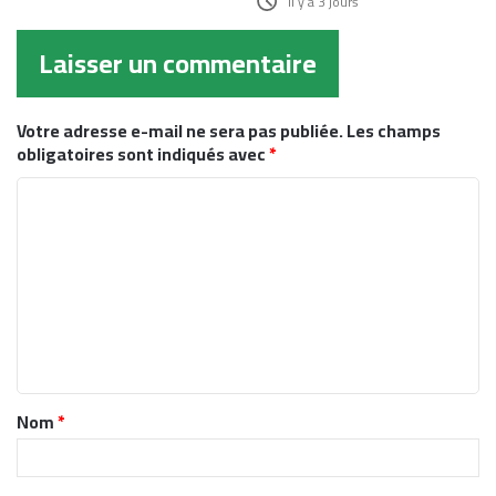
il y a 3 jours
Laisser un commentaire
Votre adresse e-mail ne sera pas publiée.
Les champs
obligatoires sont indiqués avec
*
C
o
m
m
e
n
t
Nom
*
a
i
r