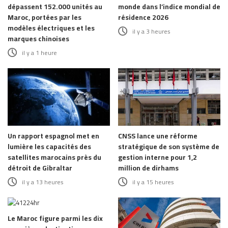
dépassent 152.000 unités au
monde dans l’indice mondial de
Maroc, portées par les
résidence 2026
modèles électriques et les
il y a 3 heures
marques chinoises
il y a 1 heure
Un rapport espagnol met en
CNSS lance une réforme
lumière les capacités des
stratégique de son système de
satellites marocains près du
gestion interne pour 1,2
détroit de Gibraltar
million de dirhams
il y a 13 heures
il y a 15 heures
Le Maroc figure parmi les dix