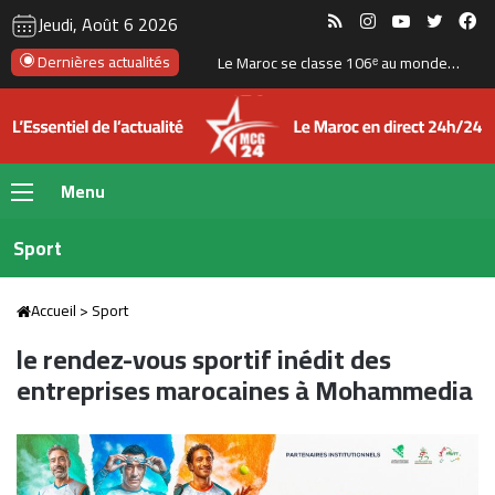
RSS
Instagram
YouTube
Twitte
Fa
Jeudi, Août 6 2026
Dernières actualités
Un rapport espagnol met en lumière les capacités des satellites marocains près du détroit de Gibraltar
Menu
Sport
Accueil
>
Sport
le rendez-vous sportif inédit des
entreprises marocaines à Mohammedia