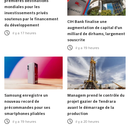
premières destinations
mondiales pour les
investissements privés
soutenus par le financement
CIH Bank finalise une
du développement
augmentation de capital d’un
il y a 17 heures
milliard de dirhams, largement
souscrite
il y a 19 heures
Samsung enregistre un
Managem prend le contrôle du
nouveau record de
projet gazier de Tendrara
précommandes pour ses
avant le démarrage de la
smartphones pliables
production
il y a 19 heures
il y a 20 heures