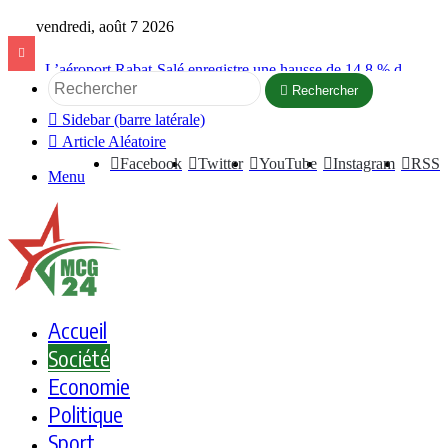
vendredi, août 7 2026
La startup marocaine Afdal représentera le Maroc à la Silicon Valley
Rechercher
Sidebar (barre latérale)
Article Aléatoire
Facebook
Twitter
YouTube
Instagram
RSS
Menu
Accueil
Société
Economie
Politique
Sport