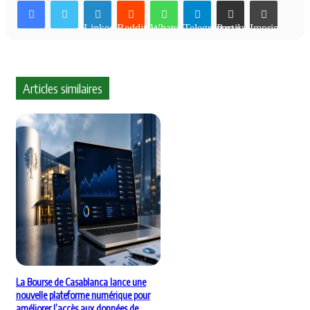
Linkedin
Reddit
WhatsApp
Telegram
Partager par email
Imprimer
Articles similaires
La Bourse de Casablanca lance une
nouvelle plateforme numérique pour
améliorer l’accès aux données de