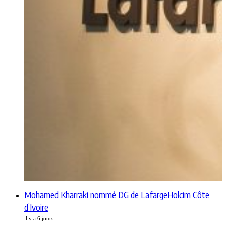
Mohamed Kharraki nommé DG de LafargeHolcim Côte
d’Ivoire
il y a 6 jours