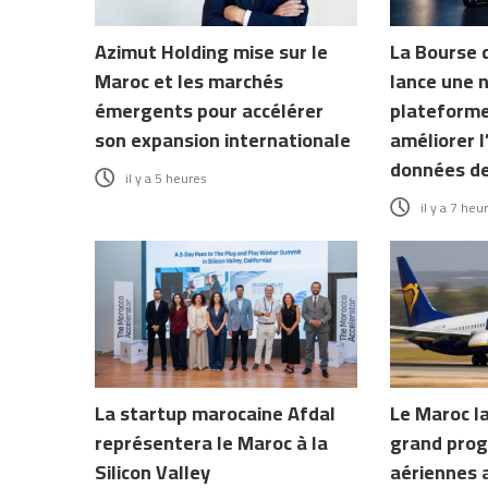
Azimut Holding mise sur le
La Bourse 
Maroc et les marchés
lance une 
émergents pour accélérer
plateforme
son expansion internationale
améliorer l
données d
il y a 5 heures
il y a 7 heu
La startup marocaine Afdal
Le Maroc l
représentera le Maroc à la
grand prog
Silicon Valley
aériennes 