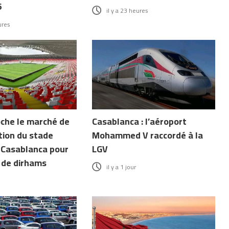
6
il y a 23 heures
ures
che le marché de
Casablanca : l’aéroport
tion du stade
Mohammed V raccordé à la
Casablanca pour
LGV
d de dirhams
il y a 1 jour