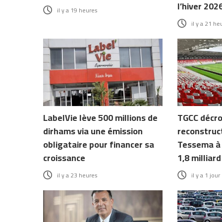
l’hiver 202
il y a 19 heures
il y a 21 he
LabelVie lève 500 millions de
TGCC décro
dirhams via une émission
reconstruc
obligataire pour financer sa
Tessema à 
croissance
1,8 milliar
il y a 23 heures
il y a 1 jour