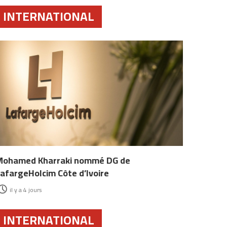
INTERNATIONAL
Mohamed Kharraki nommé DG de
afargeHolcim Côte d’Ivoire
il y a 4 jours
INTERNATIONAL