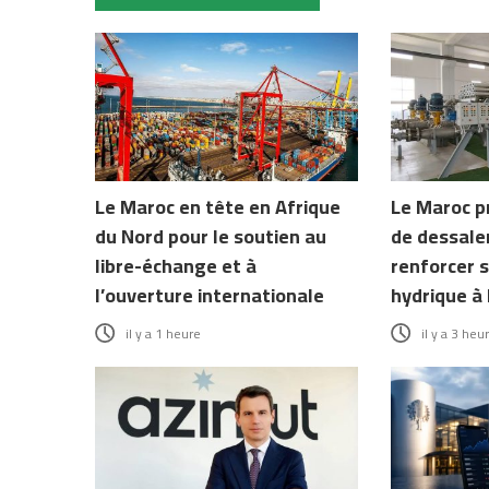
Le Maroc en tête en Afrique
Le Maroc p
du Nord pour le soutien au
de dessale
libre-échange et à
renforcer s
l’ouverture internationale
hydrique à 
il y a 1 heure
il y a 3 heu