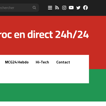
Sidebar
RSS
Instagram
YouTube
Twitter
Faceboo
Rechercher
(barre
latérale)
MCG24 Hebdo
Hi-Tech
Contact