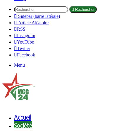
Rechercher
Sidebar (barre latérale)
Article Aléatoire
RSS
Instagram
YouTube
Twitter
Facebook
Menu
Accueil
Société