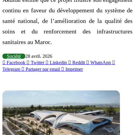
continu en faveur du développement du système de
santé national, de l’amélioration de la qualité des
soins et du renforcement des infrastructures
sanitaires au Maroc.
Société
28 avril، 2026
Facebook
Twitter
Linkedin
Reddit
WhatsApp
Telegram
Partager par email
Imprimer
Articles similaires