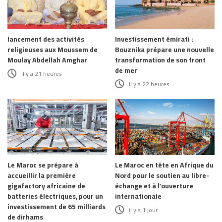
lancement des activités
Investissement émirati :
religieuses aux Moussem de
Bouznika prépare une nouvelle
Moulay Abdellah Amghar
transformation de son front
de mer
il y a 21 heures
il y a 22 heures
Le Maroc se prépare à
Le Maroc en tête en Afrique du
accueillir la première
Nord pour le soutien au libre-
gigafactory africaine de
échange et à l’ouverture
batteries électriques, pour un
internationale
investissement de 65 milliards
il y a 1 jour
de dirhams