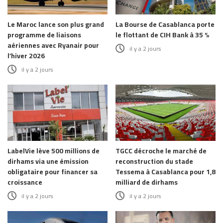
Le Maroc lance son plus grand
La Bourse de Casablanca porte
programme de liaisons
le flottant de CIH Bank à 35 %
aériennes avec Ryanair pour
il y a 2 jours
l’hiver 2026
il y a 2 jours
LabelVie lève 500 millions de
TGCC décroche le marché de
dirhams via une émission
reconstruction du stade
obligataire pour financer sa
Tessema à Casablanca pour 1,8
croissance
milliard de dirhams
il y a 2 jours
il y a 2 jours