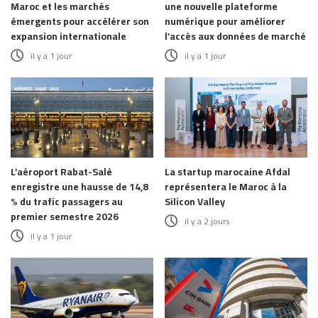
Maroc et les marchés
une nouvelle plateforme
émergents pour accélérer son
numérique pour améliorer
expansion internationale
l’accès aux données de marché
il y a 1 jour
il y a 1 jour
L’aéroport Rabat-Salé
La startup marocaine Afdal
enregistre une hausse de 14,8
représentera le Maroc à la
% du trafic passagers au
Silicon Valley
premier semestre 2026
il y a 2 jours
il y a 1 jour