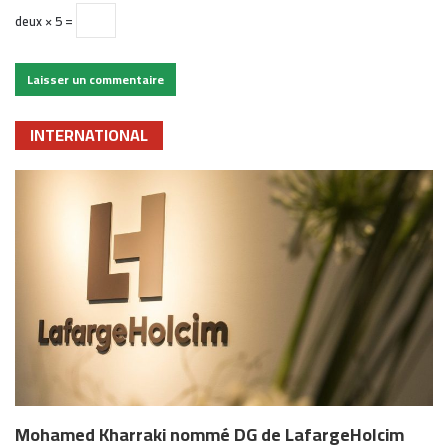
deux × 5 =
INTERNATIONAL
Mohamed Kharraki nommé DG de LafargeHolcim