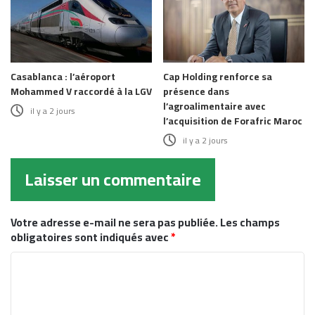
Casablanca : l’aéroport
Cap Holding renforce sa
Mohammed V raccordé à la LGV
présence dans
l’agroalimentaire avec
il y a 2 jours
l’acquisition de Forafric Maroc
il y a 2 jours
Laisser un commentaire
Votre adresse e-mail ne sera pas publiée.
Les champs
obligatoires sont indiqués avec
*
C
o
m