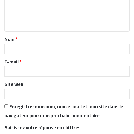
m
e
n
t
Nom
*
a
i
r
E-mail
*
e
*
Site web
Enregistrer mon nom, mon e-mail et mon site dans le
navigateur pour mon prochain commentaire.
Saisissez votre réponse en chiffres