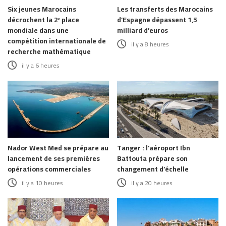
Six jeunes Marocains
Les transferts des Marocains
décrochent la 2ᵉ place
d’Espagne dépassent 1,5
mondiale dans une
milliard d’euros
compétition internationale de
il y a 8 heures
recherche mathématique
il y a 6 heures
Nador West Med se prépare au
Tanger : l’aéroport Ibn
lancement de ses premières
Battouta prépare son
opérations commerciales
changement d’échelle
il y a 10 heures
il y a 20 heures