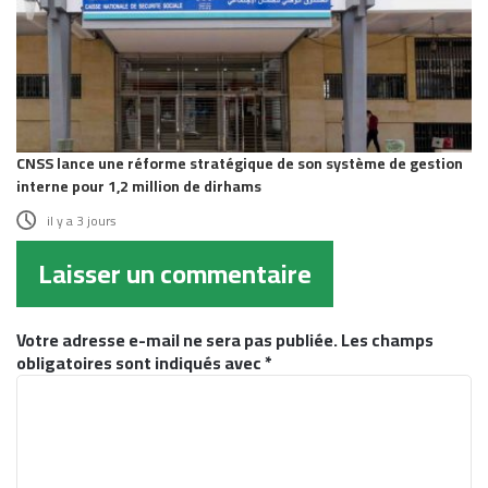
CNSS lance une réforme stratégique de son système de gestion
interne pour 1,2 million de dirhams
il y a 3 jours
Laisser un commentaire
Votre adresse e-mail ne sera pas publiée.
Les champs
obligatoires sont indiqués avec
*
C
o
m
m
e