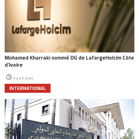
Mohamed Kharraki nommé DG de LafargeHolcim Côte
d’Ivoire
il y a 5 jours
INTERNATIONAL