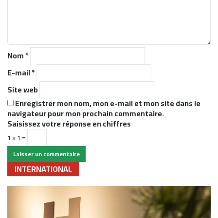
n
t
a
i
r
Nom
*
e
*
E-mail
*
Site web
Enregistrer mon nom, mon e-mail et mon site dans le
navigateur pour mon prochain commentaire.
Saisissez votre réponse en chiffres
1 × 1 =
INTERNATIONAL