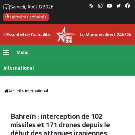
RSS
Instagram
YouTube
Twitte
Fa
Samedi, Août 8 2026
Dernières actualités
Menu
International
Accueil
>
International
Bahreïn : interception de 102
missiles et 171 drones depuis le
début des attaques iraniennes