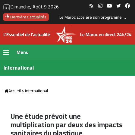
RSS
Instagram
YouTube
Twitte
Fa
Dimanche, Août 9 2026
Dernières actualités
Le Maroc et les États-Unis testent un missile à longue portée près de Tan-Tan
Menu
International
Accueil
>
International
Une étude prévoit une
multiplication par deux des impacts
sanitaires du plastique