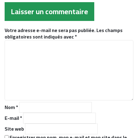
Laisser un commentaire
Votre adresse e-mail ne sera pas publiée.
Les champs
obligatoires sont indiqués avec
*
C
o
m
m
e
n
t
a
i
r
Nom
*
e
*
E-mail
*
Site web
Enregistrer mon nom, mon e-mail et mon site dans le