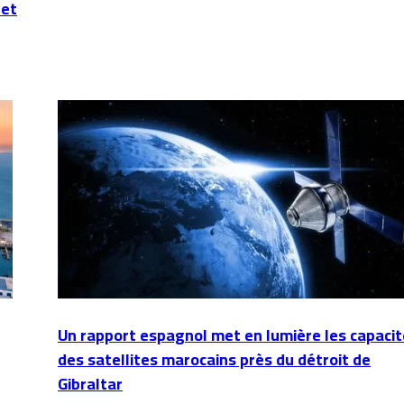
 et
Un rapport espagnol met en lumière les capaci
des satellites marocains près du détroit de
Gibraltar