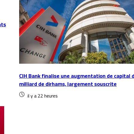
nts
CIH Bank finalise une augmentation de capital 
milliard de dirhams, largement souscrite
il y a 22 heures