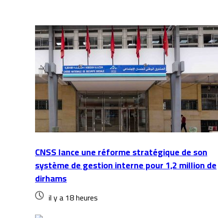
CNSS lance une réforme stratégique de son
système de gestion interne pour 1,2 million de
dirhams
il y a 18 heures