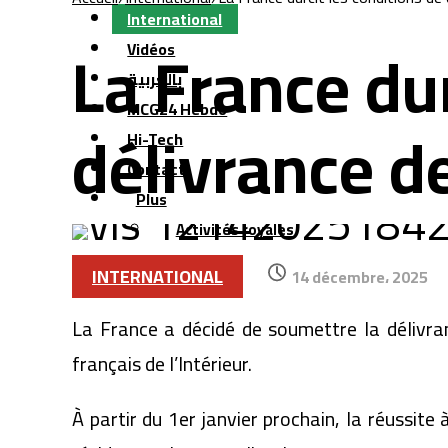
International
La France dur
Vidéos
بالعربية
MCG24 Hebdo
délivrance de
Hi-Tech
Contact
Plus
Activités royales
INTERNATIONAL
14 décembre، 2025
La France a décidé de soumettre la délivran
français de l’Intérieur.
À partir du 1er janvier prochain, la réussite