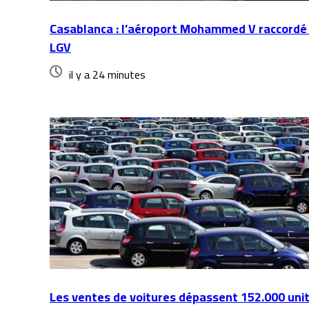
Casablanca : l’aéroport Mohammed V raccordé 
LGV
il y a 24 minutes
Les ventes de voitures dépassent 152.000 uni