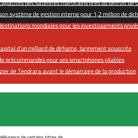
apacités des satellites marocains près du détroit de G
on système de gestion interne pour 1,2 million de di
 destinations mondiales pour les investissements priv
pital d’un milliard de dirhams, largement souscrite
de précommandes pour ses smartphones pliables
zier de Tendrara avant le démarrage de la production
Sidebar (barre latérale)
RSS
Instagram
YouTube
Twitter
délivrance de certains titres de