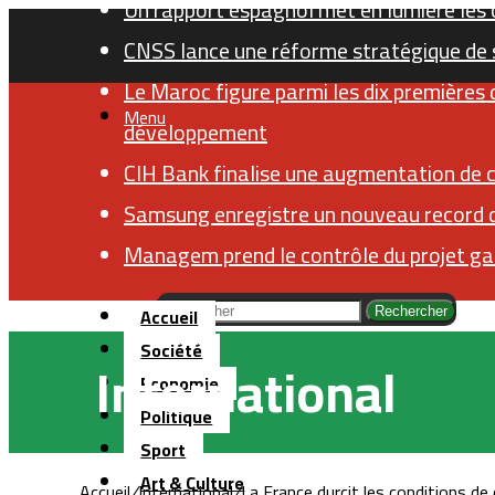
Un rapport espagnol met en lumière les c
CNSS lance une réforme stratégique de s
Le Maroc figure parmi les dix premières
Menu
développement
CIH Bank finalise une augmentation de ca
Samsung enregistre un nouveau record 
Managem prend le contrôle du projet ga
Accueil
Rechercher
Société
International
Economie
Politique
Sport
Art & Culture
Accueil
/
International
/
La France durcit les conditions de 