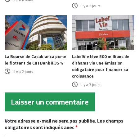
il y a 2 jours
La Bourse de Casablanca porte
LabelVie lève 500 millions de
le flottant de CIH Bank à 35 %
dirhams via une émission
obligataire pour financer sa
il y a 2 jours
croissance
il y a 3 jours
Laisser un commentaire
Votre adresse e-mail ne sera pas publiée.
Les champs
obligatoires sont indiqués avec
*
C