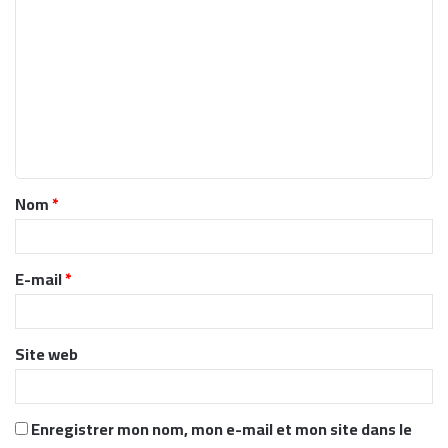
o
m
m
e
n
t
Nom
*
a
i
r
E-mail
*
e
*
Site web
Enregistrer mon nom, mon e-mail et mon site dans le