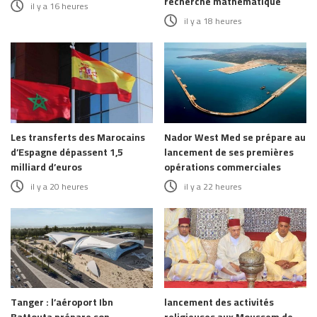
recherche mathématique
il y a 16 heures
il y a 18 heures
Les transferts des Marocains
Nador West Med se prépare au
d’Espagne dépassent 1,5
lancement de ses premières
milliard d’euros
opérations commerciales
il y a 20 heures
il y a 22 heures
Tanger : l’aéroport Ibn
lancement des activités
Battouta prépare son
religieuses aux Moussem de