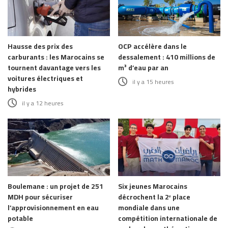
Hausse des prix des
OCP accélère dans le
carburants : les Marocains se
dessalement : 410 millions de
tournent davantage vers les
m³ d’eau par an
voitures électriques et
il y a 15 heures
hybrides
il y a 12 heures
Boulemane : un projet de 251
Six jeunes Marocains
MDH pour sécuriser
décrochent la 2ᵉ place
l’approvisionnement en eau
mondiale dans une
potable
compétition internationale de