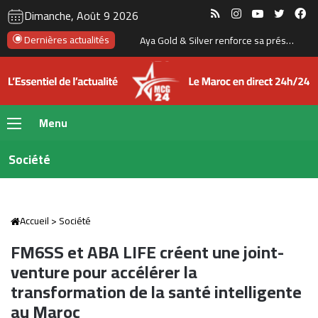
RSS
Instagram
YouTube
Twitte
Fa
Dimanche, Août 9 2026
Hausse des prix des carburants : les Marocains se tournent davantage vers les voitures électriques et hybrides
Dernières actualités
Menu
Société
Accueil
>
Société
FM6SS et ABA LIFE créent une joint-
venture pour accélérer la
transformation de la santé intelligente
au Maroc