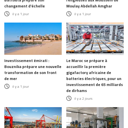
changement d’échelle
Moulay Abdellah Amghar
il y a 1 jour
il y a 1 jour
Investissement émirati :
Le Maroc se prépare à
Bouznika prépare une nouvelle
accueillir la première
transformation de son front
gigafactory africaine de
de mer
batteries électriques, pour un
investissement de 65 milliards
il y a 1 jour
de dirhams
il y a 2 jours