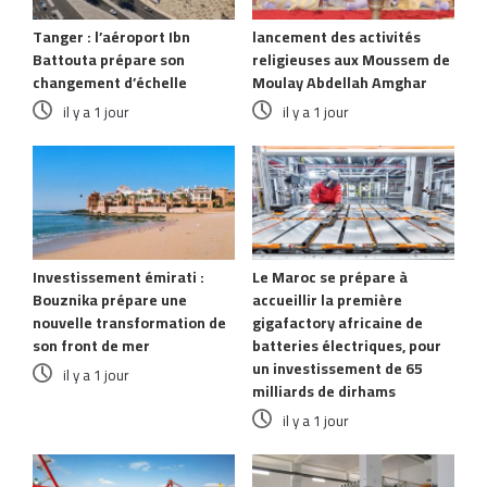
Tanger : l’aéroport Ibn
lancement des activités
Battouta prépare son
religieuses aux Moussem de
changement d’échelle
Moulay Abdellah Amghar
il y a 1 jour
il y a 1 jour
Investissement émirati :
Le Maroc se prépare à
Bouznika prépare une
accueillir la première
nouvelle transformation de
gigafactory africaine de
son front de mer
batteries électriques, pour
un investissement de 65
il y a 1 jour
milliards de dirhams
il y a 1 jour