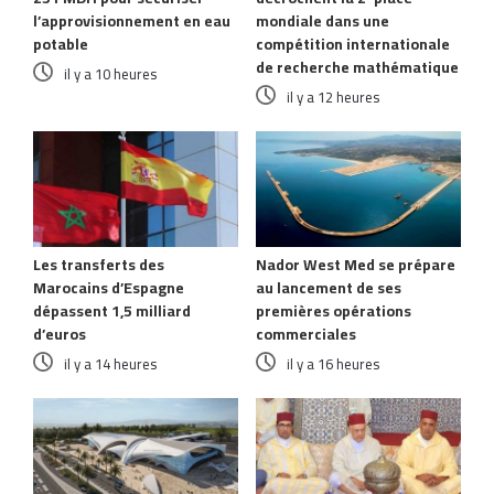
l’approvisionnement en eau
mondiale dans une
potable
compétition internationale
de recherche mathématique
il y a 10 heures
il y a 12 heures
Les transferts des
Nador West Med se prépare
Marocains d’Espagne
au lancement de ses
dépassent 1,5 milliard
premières opérations
d’euros
commerciales
il y a 14 heures
il y a 16 heures