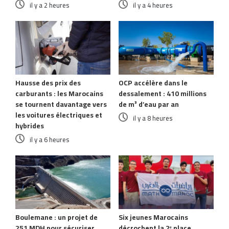
il y a 2 heures
il y a 4 heures
Hausse des prix des
OCP accélère dans le
carburants : les Marocains
dessalement : 410 millions
se tournent davantage vers
de m³ d’eau par an
les voitures électriques et
il y a 8 heures
hybrides
il y a 6 heures
Boulemane : un projet de
Six jeunes Marocains
251 MDH pour sécuriser
décrochent la 2ᵉ place