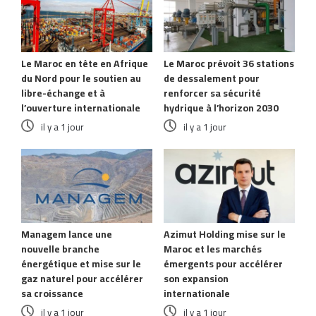
Le Maroc en tête en Afrique
Le Maroc prévoit 36 stations
du Nord pour le soutien au
de dessalement pour
libre-échange et à
renforcer sa sécurité
l’ouverture internationale
hydrique à l’horizon 2030
il y a 1 jour
il y a 1 jour
Managem lance une
Azimut Holding mise sur le
nouvelle branche
Maroc et les marchés
énergétique et mise sur le
émergents pour accélérer
gaz naturel pour accélérer
son expansion
sa croissance
internationale
il y a 1 jour
il y a 1 jour