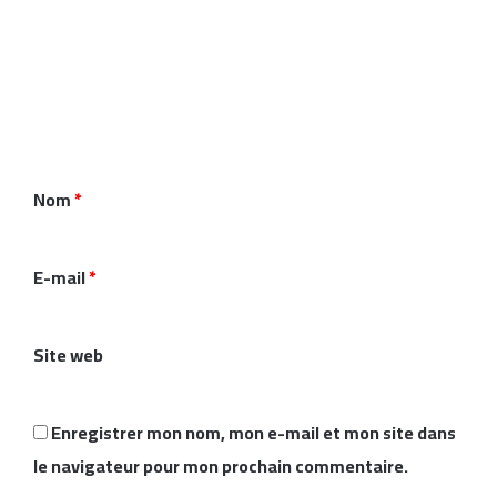
C
o
m
m
e
n
Nom
*
t
a
i
E-mail
*
r
e
Site web
*
Enregistrer mon nom, mon e-mail et mon site dans
le navigateur pour mon prochain commentaire.