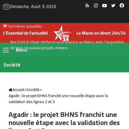
RSS
Instagram
YouTube
Twitte
Fa
Dimanche, Août 9 2026
Dernières actualités
Aya Gold & Silver renforce sa présence au Maroc avec l’acquisition
de trois nouveaux projets miniers
Menu
Société
Accueil
>
Société
>
Agadir : le projet BHNS franchit une nouvelle étape avec la
validation des lignes 2 et 3
Agadir : le projet BHNS franchit une
nouvelle étape avec la validation des