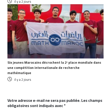
il y a 2 jours
Six jeunes Marocains décrochent la 2ᵉ place mondiale dans
une compétition internationale de recherche
mathématique
il y a 2 jours
Laisser un commentaire
Votre adresse e-mail ne sera pas publiée.
Les champs
obligatoires sont indiqués avec
*
C