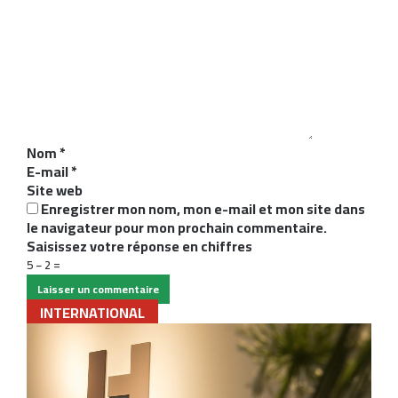
o
m
m
e
n
t
a
i
Nom
*
r
E-mail
*
e
Site web
*
Enregistrer mon nom, mon e-mail et mon site dans
le navigateur pour mon prochain commentaire.
Saisissez votre réponse en chiffres
5 − 2 =
INTERNATIONAL