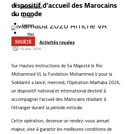
renforcer sa sécurité hydrique à l’horizon 2030
dispositif d’accueil des Marocains
MCG24 Hebdo
Managem lance une nouvelle branche énergétique et
du monde
Hi-Tech
mise sur le gaz naturel pour accélérer sa croissance
Contact
Azimut Holding mise sur le Maroc et les marchés
Plus
émergents pour accélérer son expansion internationale
SOCIÉTÉ
Activités royales
La Bourse de Casablanca lance une nouvelle plateforme
10 juin، 2026
numérique pour améliorer l’accès aux données de
marché
Sur Hautes Instructions de Sa Majesté le Roi
L’aéroport Rabat-Salé enregistre une hausse de 14,8 %
Mohammed VI, la Fondation Mohammed V pour la
du trafic passagers au premier semestre 2026
Solidarité a lancé, mercredi, l’Opération Marhaba 2026,
La startup marocaine Afdal représentera le Maroc à la
un dispositif national et international destiné à
accompagner l’accueil des Marocains résidant à
Silicon Valley
l’étranger durant la période estivale.
Cette opération, devenue un rendez-vous annuel
majeur, vise à garantir les meilleures conditions de