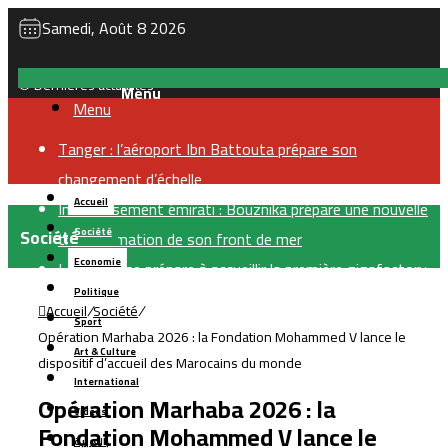
Samedi, Août 8 2026
Dernières actualités
Menu
Tanger : l’aéroport Ibn Battouta prépare son
changement d’échelle
Accueil
Investissement émirati : Bouznika prépare une nouvelle
Société
Société
transformation de son front de mer
Economie
Le Maroc se prépare à accueillir la première gigafactory
Politique
africaine de batteries électriques, pour un
Accueil
/
Société
/
Sport
investissement de 65 milliards de dirhams
Opération Marhaba 2026 : la Fondation Mohammed V lance le
Art & Culture
Le Maroc en tête en Afrique du Nord pour le soutien au
dispositif d’accueil des Marocains du monde
International
libre-échange et à l’ouverture internationale
Opération Marhaba 2026 : la
Vidéos
Le Maroc prévoit 36 stations de dessalement pour
Fondation Mohammed V lance le
بالعربية