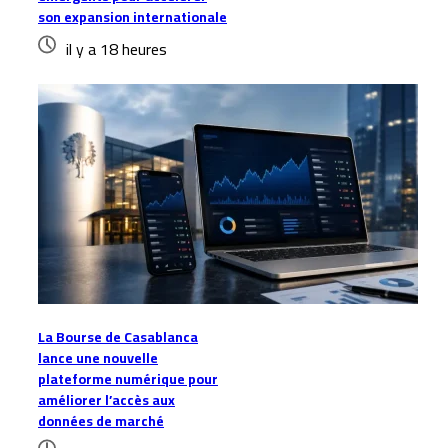
son expansion internationale
il y a 18 heures
La Bourse de Casablanca
lance une nouvelle
plateforme numérique pour
améliorer l’accès aux
données de marché