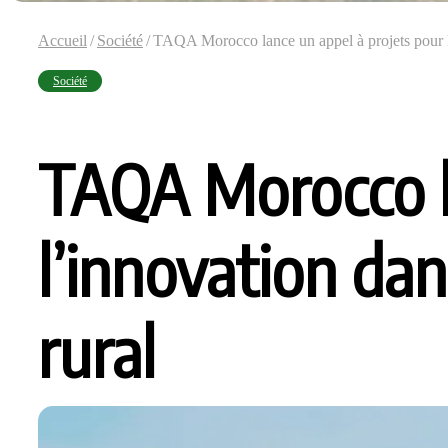
Accueil
/
Société
/
TAQA Morocco lance un appel à projets pour l’
Société
TAQA Morocco la
l’innovation dan
rural