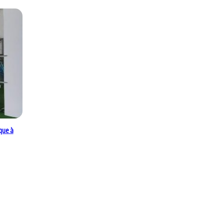
que à