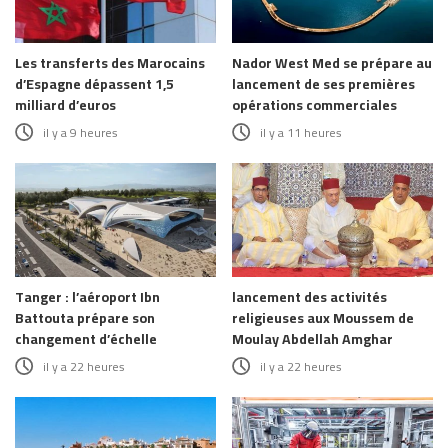
Les transferts des Marocains
Nador West Med se prépare au
d’Espagne dépassent 1,5
lancement de ses premières
milliard d’euros
opérations commerciales
il y a 9 heures
il y a 11 heures
Tanger : l’aéroport Ibn
lancement des activités
Battouta prépare son
religieuses aux Moussem de
changement d’échelle
Moulay Abdellah Amghar
il y a 22 heures
il y a 22 heures