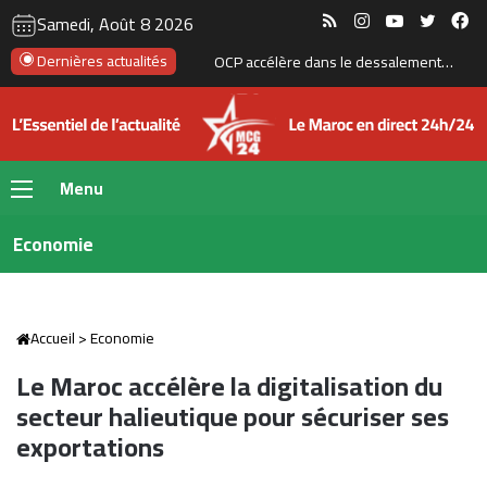
RSS
Instagram
YouTube
Twitte
Fa
Samedi, Août 8 2026
Dernières actualités
Boulemane : un projet de 251 MDH pour sécuriser l’approvisionnement en eau potable
Menu
Economie
Accueil
>
Economie
Le Maroc accélère la digitalisation du
secteur halieutique pour sécuriser ses
exportations