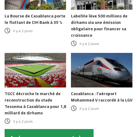
La Bourse de Casablanca porte
LabelVie lève 500 millions de
le flottant de CIH Bank à 35 %
dirhams via une émission
obligataire pour financer sa
il y a 2 jours
croissance
il y a 2 jours
TGCC décroche le marché de
Casablanca : l’aéroport
reconstruction du stade
Mohammed V raccordé à la LGV
Tessema à Casablanca pour 1,8
il y a 2 jours
milliard de dirhams
il y a 2 jours