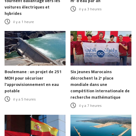
tournent davantage vers les
m³ d’eau par an
voitures électriques et
il y a 3 heures
hybrides
il y a 1 heure
Boulemane : un projet de 251
Six jeunes Marocains
MDH pour sécuriser
décrochent la 2ᵉ place
l’approvisionnement en eau
mondiale dans une
potable
compétition internationale de
recherche mathématique
il y a 5 heures
il y a 7 heures