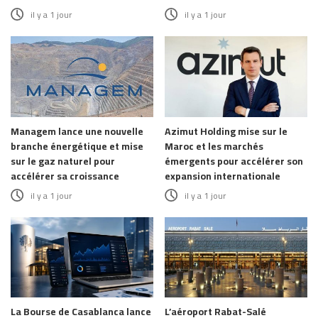
il y a 1 jour
il y a 1 jour
Managem lance une nouvelle
Azimut Holding mise sur le
branche énergétique et mise
Maroc et les marchés
sur le gaz naturel pour
émergents pour accélérer son
accélérer sa croissance
expansion internationale
il y a 1 jour
il y a 1 jour
La Bourse de Casablanca lance
L’aéroport Rabat-Salé