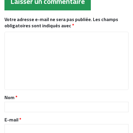
Laisser un commentaire
Votre adresse e-mail ne sera pas publiée.
Les champs
obligatoires sont indiqués avec
*
C
o
m
m
e
n
t
Nom
*
a
i
r
E-mail
*
e