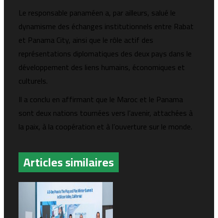
Le responsable panaméen a, par ailleurs, salué le
dynamisme des échanges institutionnels entre Rabat
et Panama City, ainsi que le rôle actif des
représentations diplomatiques des deux pays dans le
développement des liens humains, économiques et
culturels.
Il a conclu en affirmant que le Maroc et le Panama
sont deux nations tournées vers l’avenir, attachées à
la paix, à la coopération et à l’ouverture sur le monde.
Articles similaires