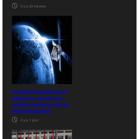
il y a 20 heures
Un rapport espagnol met en
lumière les capacités des
satellites marocains près du
détroit de Gibraltar
il y a 1 jour