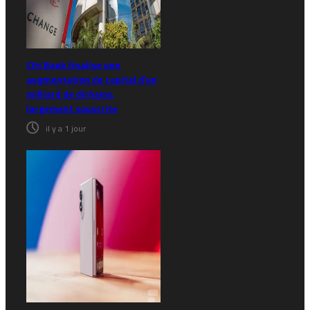
CIH Bank finalise une
augmentation de capital d’un
milliard de dirhams,
largement souscrite
il y a 1 jour