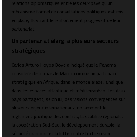
relations diplomatiques entre les deux pays qu’un
mécanisme formel de consultations politiques est mis
en place, illustrant le renforcement progressif de leur
partenariat.
Un partenariat élargi à plusieurs secteurs
stratégiques
Carlos Arturo Hoyos Boyd a indiqué que le Panama
considère désormais le Maroc comme un partenaire
stratégique en Afrique, dans le monde arabe, ainsi que
dans les espaces atlantique et méditerranéen. Les deux
pays partagent, selon lui, des visions convergentes sur
plusieurs enjeux internationaux, notamment le
règlement pacifique des conflits, la stabilité régionale,
la coopération Sud-Sud, le développement durable, la
sécurité maritime et la lutte contre l’extrémisme