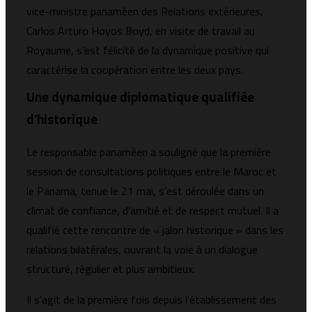
vice-ministre panaméen des Relations extérieures,
Carlos Arturo Hoyos Boyd, en visite de travail au
Royaume, s’est félicité de la dynamique positive qui
caractérise la coopération entre les deux pays.
Une dynamique diplomatique qualifiée
d’historique
Le responsable panaméen a souligné que la première
session de consultations politiques entre le Maroc et
le Panama, tenue le 21 mai, s’est déroulée dans un
climat de confiance, d’amitié et de respect mutuel. Il a
qualifié cette rencontre de « jalon historique » dans les
relations bilatérales, ouvrant la voie à un dialogue
structuré, régulier et plus ambitieux.
Il s’agit de la première fois depuis l’établissement des