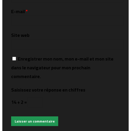
E-mail
*
Site web
Enregistrer mon nom, mon e-mail et mon site
dans le navigateur pour mon prochain
commentaire.
Saisissez votre réponse en chiffres
14 + 2 =