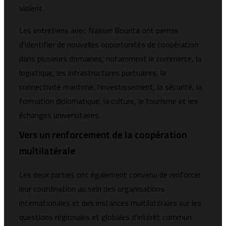
violent.
Les entretiens avec Nasser Bourita ont permis
d’identifier de nouvelles opportunités de coopération
dans plusieurs domaines, notamment le commerce, la
logistique, les infrastructures portuaires, la
connectivité maritime, l’investissement, la sécurité, la
formation diplomatique, la culture, le tourisme et les
échanges universitaires.
Vers un renforcement de la coopération
multilatérale
Les deux parties ont également convenu de renforcer
leur coordination au sein des organisations
internationales et des instances multilatérales sur les
questions régionales et globales d’intérêt commun.