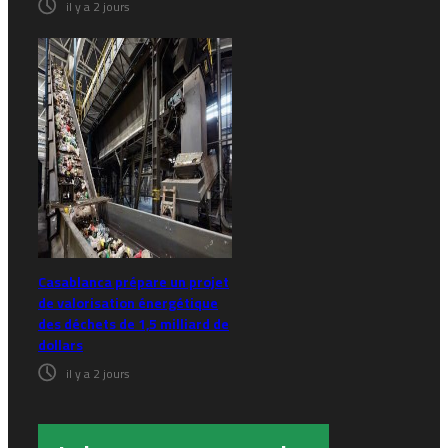
il y a 2 jours
Casablanca prépare un projet
de valorisation énergétique
des déchets de 1,5 milliard de
dollars
il y a 2 jours