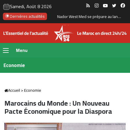
RSS
Instagram
YouTube
Twitte
Fa
Samedi, Août 8 2026
Dernières actualités
Tanger : l’aéroport Ibn Battouta prépare son changement d’échelle
Menu
Economie
Accueil
>
Economie
Marocains du Monde : Un Nouveau
Pacte Économique pour la Diaspora