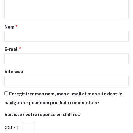
e
n
t
Nom
*
a
i
r
E-mail
*
e
*
Site web
Enregistrer mon nom, mon e-mail et mon site dans le
navigateur pour mon prochain commentaire.
Saisissez votre réponse en chiffres
trois × 1 =