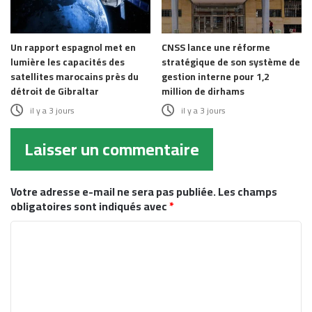
Un rapport espagnol met en
CNSS lance une réforme
lumière les capacités des
stratégique de son système de
satellites marocains près du
gestion interne pour 1,2
détroit de Gibraltar
million de dirhams
il y a 3 jours
il y a 3 jours
Laisser un commentaire
Votre adresse e-mail ne sera pas publiée.
Les champs
obligatoires sont indiqués avec
*
C
o
m
m