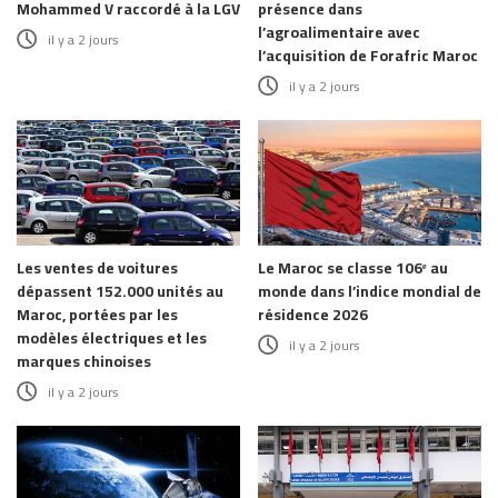
Mohammed V raccordé à la LGV
présence dans
l’agroalimentaire avec
il y a 2 jours
l’acquisition de Forafric Maroc
il y a 2 jours
Les ventes de voitures
Le Maroc se classe 106ᵉ au
dépassent 152.000 unités au
monde dans l’indice mondial de
Maroc, portées par les
résidence 2026
modèles électriques et les
il y a 2 jours
marques chinoises
il y a 2 jours