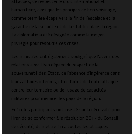
attaques, de respecter le droit international et
humanitaire, ainsi que les principes de bon voisinage,
comme première étape vers la fin de l’escalade et la
garantie de la sécurité et de la stabilité dans la région.
La diplomatie a été désignée comme le moyen
privilégié pour résoudre ces crises.
Les ministres ont également souligné que l’avenir des
relations avec l’Iran dépend du respect de la
souveraineté des États, de l’absence d’ingérence dans
leurs affaires internes, et de l’arrêt de toute attaque
contre leur territoire ou de l’usage de capacités
militaires pour menacer les pays de la région.
Enfin, les participants ont insisté sur la nécessité pour
l’Iran de se conformer à la résolution 2817 du Conseil
de sécurité, de mettre fin à toutes les attaques