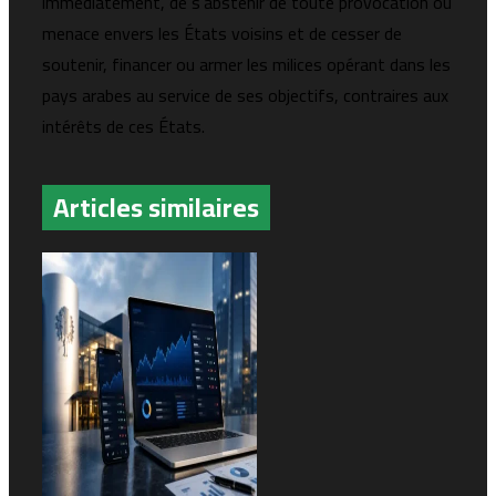
immédiatement, de s’abstenir de toute provocation ou
menace envers les États voisins et de cesser de
soutenir, financer ou armer les milices opérant dans les
pays arabes au service de ses objectifs, contraires aux
intérêts de ces États.
Articles similaires