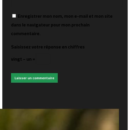
Enregistrer mon nom, mon e-mail et mon site
dans le navigateur pour mon prochain
commentaire.
Saisissez votre réponse en chiffres
vingt − un =