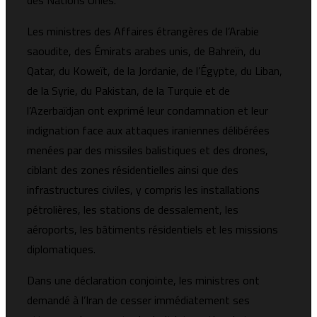
des Nations Unies.
Les ministres des Affaires étrangères de l’Arabie
saoudite, des Émirats arabes unis, de Bahreïn, du
Qatar, du Koweït, de la Jordanie, de l’Égypte, du Liban,
de la Syrie, du Pakistan, de la Turquie et de
l’Azerbaïdjan ont exprimé leur condamnation et leur
indignation face aux attaques iraniennes délibérées
menées par des missiles balistiques et des drones,
ciblant des zones résidentielles ainsi que des
infrastructures civiles, y compris les installations
pétrolières, les stations de dessalement, les
aéroports, les bâtiments résidentiels et les missions
diplomatiques.
Dans une déclaration conjointe, les ministres ont
demandé à l’Iran de cesser immédiatement ses