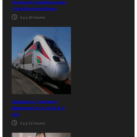
Tessema à Casablanca pour
1,8 milliard de dirhams
il y a 20 heures
Casablanca : l’aéroport
Mohammed V raccordé à la
LGV
il y a 22 heures