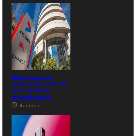
CIH Bank finalise une
augmentation de capital d’un
milliard de dirhams,
largement souscrite
il y a 2 jours