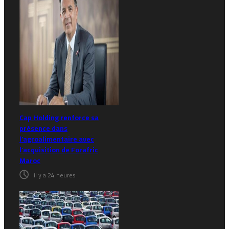
Cap Holding renforce sa
présence dans
l’agroalimentaire avec
l’acquisition de Forafric
Maroc
il y a 24 heures