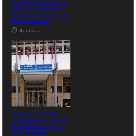
Un rapport espagnol met en
lumière les capacités des
satellites marocains près du
détroit de Gibraltar
il y a 2 jours
CNSS lance une réforme
stratégique de son système
de gestion interne pour 1,2
million de dirhams