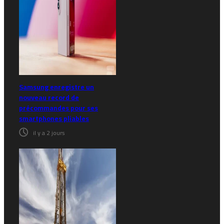
Samsung enregistre un
nouveau record de
précommandes pour ses
smartphones pliables
il y a 2 jours