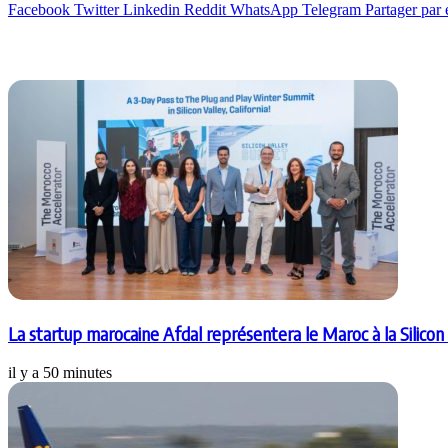
Facebook
Twitter
Linkedin
Reddit
WhatsApp
Telegram
Partager par 
Articles similaires
La startup marocaine Afdal représentera le Maroc à la Silicon
il y a 50 minutes