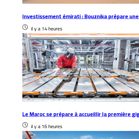
Investissement émirati : Bouznika prépare une
il y a 14 heures
Le Maroc se prépare à accueillir la première gi
il y a 16 heures