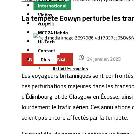
International
Vidéos
La tempête Eowyn perturbe les trans
بالعربية
MCG24 Hebdo
Hi-Tech
Contact
INTERNATIONAL
24 janvier، 2025
Plus
Activités royales
Les voyageurs britanniques sont confrontés 
des perturbations majeures dans les transpo
d’Édimbourg et de Glasgow en Écosse, ainsi 
lourdement le trafic aérien. Ces annulations d
soient pas encore affectés par la tempête.
En parallèle, de nombreux opérateurs ferrovi