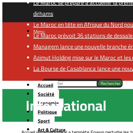
Le Maroc se prépare à accueillir la premi
dirhams
Le Maroc en tête en Afrique du Nord pour
Menu
Le Maroc prévoit 36 stations de dessale
Managem lance une nouvelle branche éner
Azimut Holding mise sur le Maroc et les
La Bourse de Casablanca lance une nouv
Accueil
Rechercher
Société
International
Economie
Politique
Sport
Art & Culture
Accueil
>
International
>
La tempête Eowyn perturbe les tra