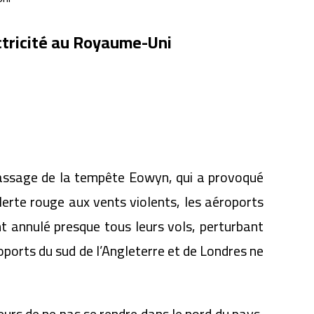
ectricité au Royaume-Uni
 passage de la tempête Eowyn, qui a provoqué
erte rouge aux vents violents, les aéroports
t annulé presque tous leurs vols, perturbant
roports du sud de l’Angleterre et de Londres ne
urs de ne pas se rendre dans le nord du pays,