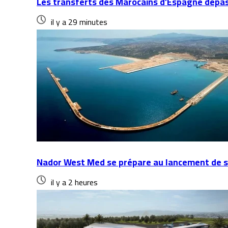
Les transferts des Marocains d’Espagne dépass
il y a 29 minutes
Nador West Med se prépare au lancement de s
il y a 2 heures