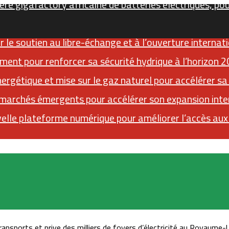
ère gigafactory africaine de batteries électriques, po
 le soutien au libre-échange et à l’ouverture internat
ment pour renforcer sa sécurité hydrique à l’horizon 
gétique et mise sur le gaz naturel pour accélérer sa
 marchés émergents pour accélérer son expansion inte
elle plateforme numérique pour améliorer l’accès au
Sidebar (barre latérale)
RSS
Instagram
YouTube
Twitter
nsports et prive des milliers de foyers d’électricité au Royaume-