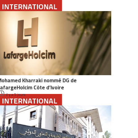
INTERNATIONAL
Mohamed Kharraki nommé DG de
afargeHolcim Côte d’Ivoire
il y a 5 jours
INTERNATIONAL