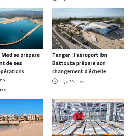
 Med se prépare
Tanger : l’aéroport Ibn
nt de ses
Battouta prépare son
opérations
changement d’échelle
es
il y a 20 heures
ures