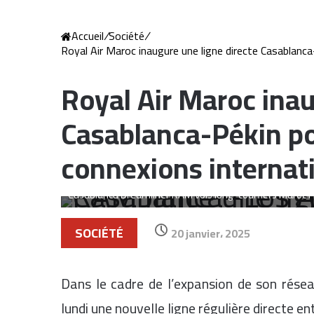
Accueil
/
Société
/
Royal Air Maroc inaugure une ligne directe Casablanca
Royal Air Maroc inau
Casablanca-Pékin po
connexions internat
Royal Air Maroc Casablanca Los Angeles nouvelle lig
Casablanca Dreamliner RAM vols long-courriers Maroc 
SOCIÉTÉ
20 janvier، 2025
Dans le cadre de l’expansion de son rése
lundi une nouvelle ligne régulière directe e