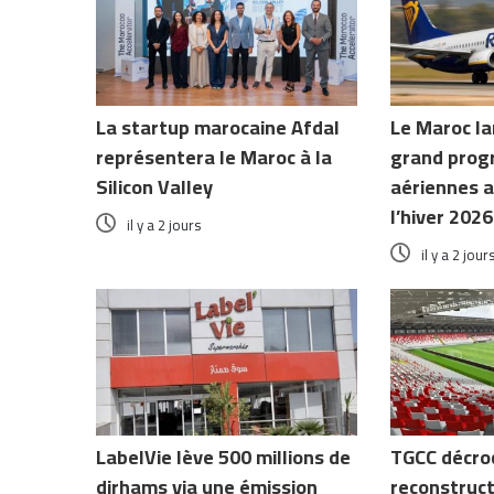
La startup marocaine Afdal
Le Maroc la
représentera le Maroc à la
grand prog
Silicon Valley
aériennes a
l’hiver 2026
il y a 2 jours
il y a 2 jour
LabelVie lève 500 millions de
TGCC décro
dirhams via une émission
reconstruct