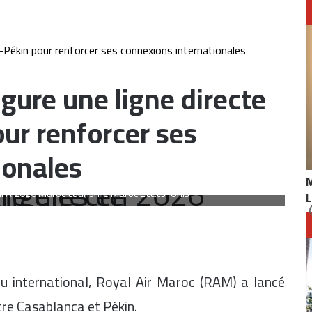
-Pékin pour renforcer ses connexions internationales
gure une ligne directe
ur renforcer ses
ionales
ne aérienne Maroc RAM 2026 vol direct Los Angeles hub aérien
FIFA 2026 Maroc tourisme Maroc États-Unis
L
au international, Royal Air Maroc (RAM) a lancé
ntre Casablanca et Pékin.