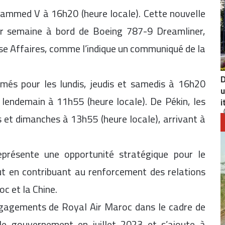
hammed V à 16h20 (heure locale). Cette nouvelle
par semaine à bord de Boeing 787-9 Dreamliner,
se Affaires, comme l’indique un communiqué de la
D
és pour les lundis, jeudis et samedis à 16h20
u
e lendemain à 11h55 (heure locale). De Pékin, les
i
s et dimanches à 13h55 (heure locale), arrivant à
eprésente une opportunité stratégique pour le
t en contribuant au renforcement des relations
c et la Chine.
engagements de Royal Air Maroc dans le cadre de
e gouvernement en juillet 2023 et s’ajoute à