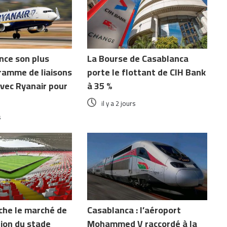
nce son plus
La Bourse de Casablanca
ramme de liaisons
porte le flottant de CIH Bank
vec Ryanair pour
à 35 %
il y a 2 jours
s
che le marché de
Casablanca : l’aéroport
ion du stade
Mohammed V raccordé à la