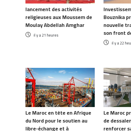
lancement des activités
Investissem
religieuses aux Moussem de
Bouznika p
Moulay Abdellah Amghar
nouvelle t
son front d
il y a 21 heures
il y a 22 he
Le Maroc en tête en Afrique
Le Maroc pr
du Nord pour le soutien au
de dessale
libre-échange et à
renforcer s