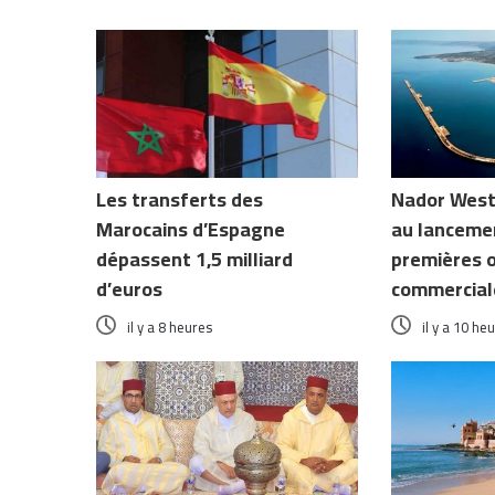
Les transferts des
Nador West
Marocains d’Espagne
au lanceme
dépassent 1,5 milliard
premières 
d’euros
commercial
il y a 8 heures
il y a 10 he