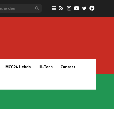
Sidebar
RSS
Instagram
YouTube
Twitter
Faceboo
Rechercher
(barre
latérale)
MCG24 Hebdo
Hi-Tech
Contact