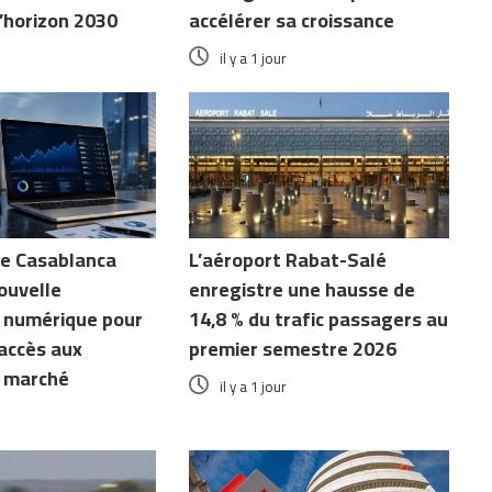
l’horizon 2030
accélérer sa croissance
il y a 1 jour
de Casablanca
L’aéroport Rabat-Salé
ouvelle
enregistre une hausse de
 numérique pour
14,8 % du trafic passagers au
’accès aux
premier semestre 2026
 marché
il y a 1 jour