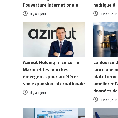
l’ouverture internationale
hydrique à 
il y a 1 jour
il y a 1 jour
Azimut Holding mise sur le
La Bourse 
Maroc et les marchés
lance une n
émergents pour accélérer
plateforme
son expansion internationale
améliorer l
données de
il y a 1 jour
il y a 1 jour