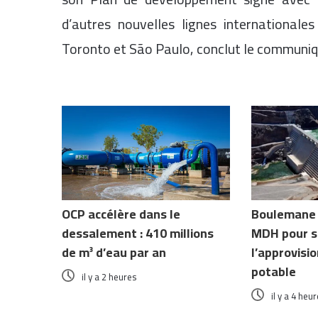
d’autres nouvelles lignes internationale
Toronto et São Paulo, conclut le communiq
Articles similaires
OCP accélère dans le
Boulemane :
dessalement : 410 millions
MDH pour s
de m³ d’eau par an
l’approvis
potable
il y a 2 heures
il y a 4 heu