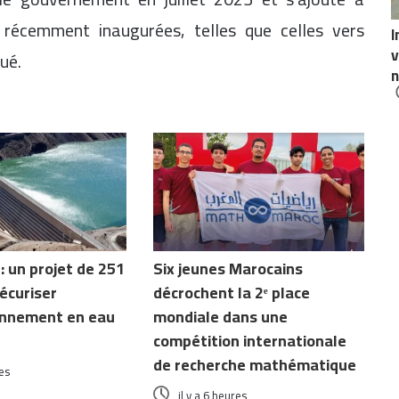
s récemment inaugurées, telles que celles vers
I
v
ué.
n
 un projet de 251
Six jeunes Marocains
écuriser
décrochent la 2ᵉ place
ionnement en eau
mondiale dans une
compétition internationale
de recherche mathématique
res
il y a 6 heures