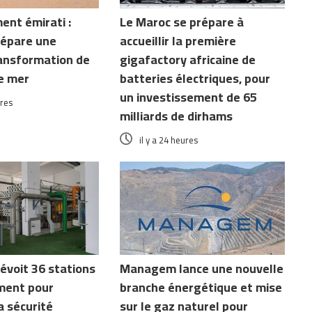
ent émirati :
Le Maroc se prépare à
répare une
accueillir la première
ransformation de
gigafactory africaine de
e mer
batteries électriques, pour
un investissement de 65
ures
milliards de dirhams
il y a 24 heures
évoit 36 stations
Managem lance une nouvelle
ment pour
branche énergétique et mise
a sécurité
sur le gaz naturel pour