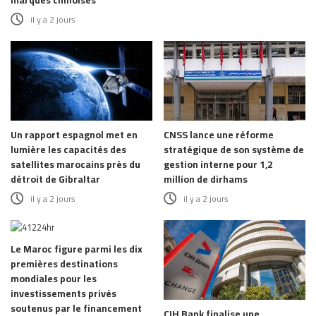
il y a 2 jours
Un rapport espagnol met en
CNSS lance une réforme
lumière les capacités des
stratégique de son système de
satellites marocains près du
gestion interne pour 1,2
détroit de Gibraltar
million de dirhams
il y a 2 jours
il y a 2 jours
Le Maroc figure parmi les dix
premières destinations
mondiales pour les
investissements privés
soutenus par le financement
CIH Bank finalise une