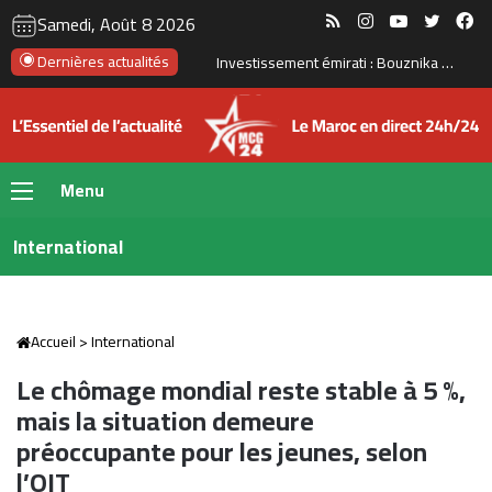
RSS
Instagram
YouTube
Twitte
Fa
Samedi, Août 8 2026
Le Maroc se prépare à accueillir la première gigafactory africaine de batteries électriques, pour un investissement de 65 milliards de dirhams
Dernières actualités
Menu
International
Accueil
>
International
Le chômage mondial reste stable à 5 %,
mais la situation demeure
préoccupante pour les jeunes, selon
l’OIT