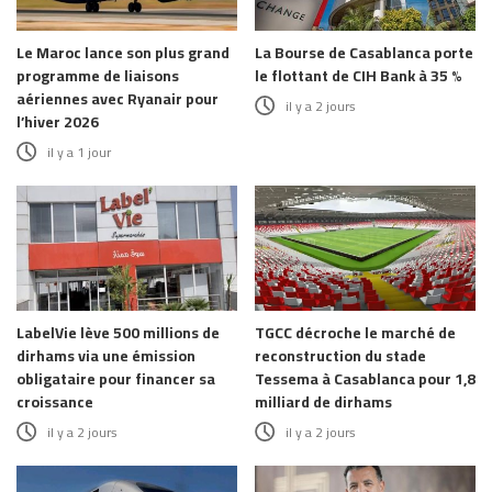
Le Maroc lance son plus grand
La Bourse de Casablanca porte
programme de liaisons
le flottant de CIH Bank à 35 %
aériennes avec Ryanair pour
il y a 2 jours
l’hiver 2026
il y a 1 jour
LabelVie lève 500 millions de
TGCC décroche le marché de
dirhams via une émission
reconstruction du stade
obligataire pour financer sa
Tessema à Casablanca pour 1,8
croissance
milliard de dirhams
il y a 2 jours
il y a 2 jours