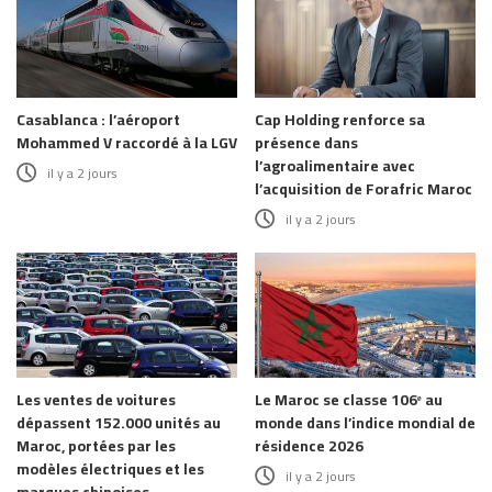
Casablanca : l’aéroport
Cap Holding renforce sa
Mohammed V raccordé à la LGV
présence dans
l’agroalimentaire avec
il y a 2 jours
l’acquisition de Forafric Maroc
il y a 2 jours
Les ventes de voitures
Le Maroc se classe 106ᵉ au
dépassent 152.000 unités au
monde dans l’indice mondial de
Maroc, portées par les
résidence 2026
modèles électriques et les
il y a 2 jours
marques chinoises