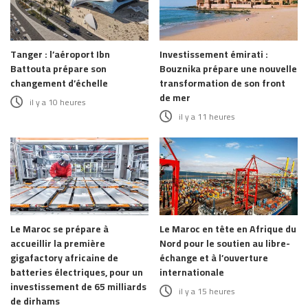
Tanger : l’aéroport Ibn
Investissement émirati :
Battouta prépare son
Bouznika prépare une nouvelle
changement d’échelle
transformation de son front
de mer
il y a 10 heures
il y a 11 heures
Le Maroc se prépare à
Le Maroc en tête en Afrique du
accueillir la première
Nord pour le soutien au libre-
gigafactory africaine de
échange et à l’ouverture
batteries électriques, pour un
internationale
investissement de 65 milliards
il y a 15 heures
de dirhams