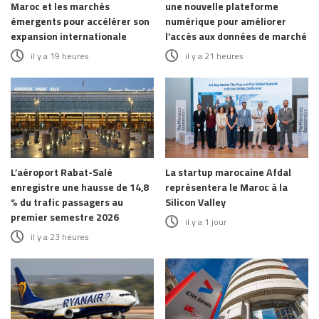
Maroc et les marchés
une nouvelle plateforme
émergents pour accélérer son
numérique pour améliorer
expansion internationale
l’accès aux données de marché
il y a 19 heures
il y a 21 heures
L’aéroport Rabat-Salé
La startup marocaine Afdal
enregistre une hausse de 14,8
représentera le Maroc à la
% du trafic passagers au
Silicon Valley
premier semestre 2026
il y a 1 jour
il y a 23 heures