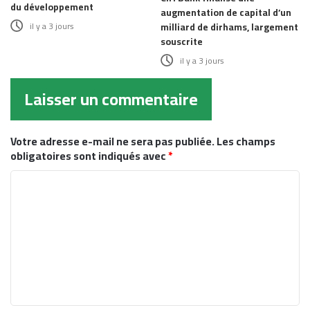
du développement
augmentation de capital d’un
il y a 3 jours
milliard de dirhams, largement
souscrite
il y a 3 jours
Laisser un commentaire
Votre adresse e-mail ne sera pas publiée.
Les champs
obligatoires sont indiqués avec
*
C
o
m
m
e
n
t