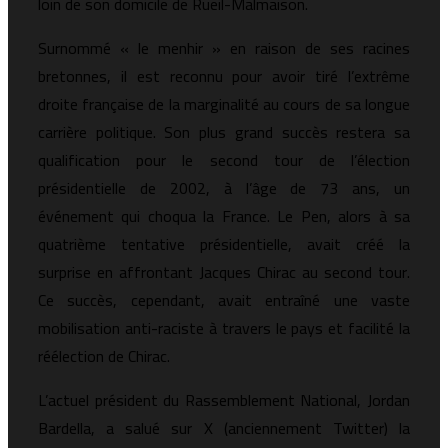
loin de son domicile de Rueil-Malmaison.
Surnommé « le menhir » en raison de ses racines
bretonnes, il est reconnu pour avoir tiré l’extrême
droite française de la marginalité au cours de sa longue
carrière politique. Son plus grand succès restera sa
qualification pour le second tour de l’élection
présidentielle de 2002, à l’âge de 73 ans, un
événement qui choqua la France. Le Pen, alors à sa
quatrième tentative présidentielle, avait créé la
surprise en affrontant Jacques Chirac au second tour.
Ce succès, cependant, avait entraîné une vaste
mobilisation anti-raciste à travers le pays et facilité la
réélection de Chirac.
L’actuel président du Rassemblement National, Jordan
Bardella, a salué sur X (anciennement Twitter) la