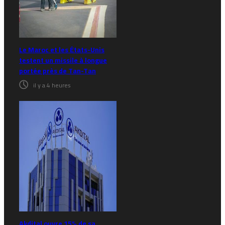
Le Maroc et les États-Unis
testent un missile à longue
portée près de Tan-Tan
il y a 4 heures
Akdital ouvre 15% de sa