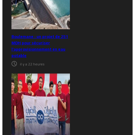
Boulemane : un projet de 251
MDH pour sécuriser
l’approvisionnement en eau
potable
il y a 22 heures