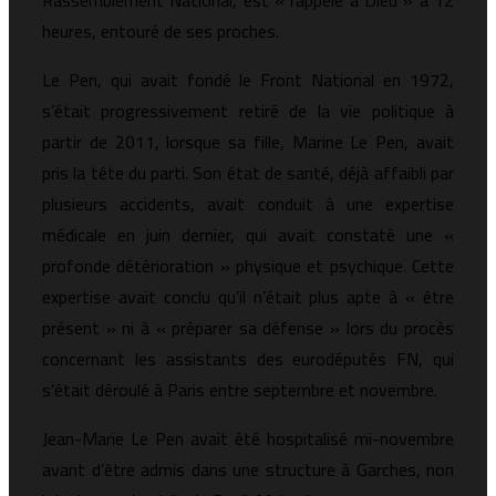
Rassemblement National, est « rappelé à Dieu » à 12
heures, entouré de ses proches.
Le Pen, qui avait fondé le Front National en 1972,
s’était progressivement retiré de la vie politique à
partir de 2011, lorsque sa fille, Marine Le Pen, avait
pris la tête du parti. Son état de santé, déjà affaibli par
plusieurs accidents, avait conduit à une expertise
médicale en juin dernier, qui avait constaté une «
profonde détérioration » physique et psychique. Cette
expertise avait conclu qu’il n’était plus apte à « être
présent » ni à « préparer sa défense » lors du procès
concernant les assistants des eurodéputés FN, qui
s’était déroulé à Paris entre septembre et novembre.
Jean-Marie Le Pen avait été hospitalisé mi-novembre
avant d’être admis dans une structure à Garches, non