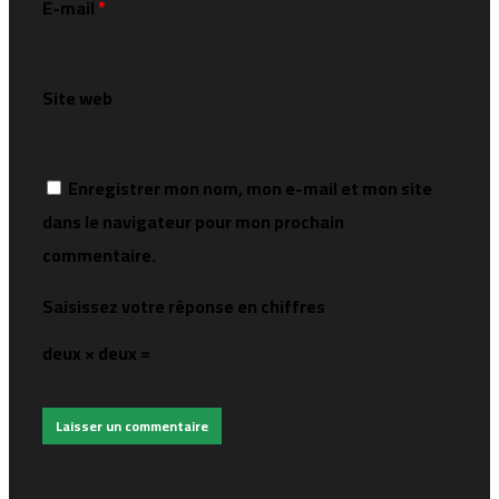
E-mail
*
Site web
Enregistrer mon nom, mon e-mail et mon site
dans le navigateur pour mon prochain
commentaire.
Saisissez votre réponse en chiffres
deux × deux =