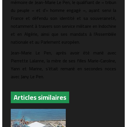
mémoire de Jean-Marie Le Pen, le qualifiant de « tribun
du peuple » et d’« homme engagé », ayant servi la
France et défendu son identité et sa souveraineté,
notamment à travers son service militaire en Indochine
et en Algérie, ainsi que ses mandats à l’Assemblée
nationale et au Parlement européen.
Jean-Marie Le Pen, après avoir été marié avec
Pierrette Lalanne, la mère de ses filles Marie-Caroline,
Yann et Marine, s’était remarié en secondes noces
avec Jany Le Pen.
Articles similaires