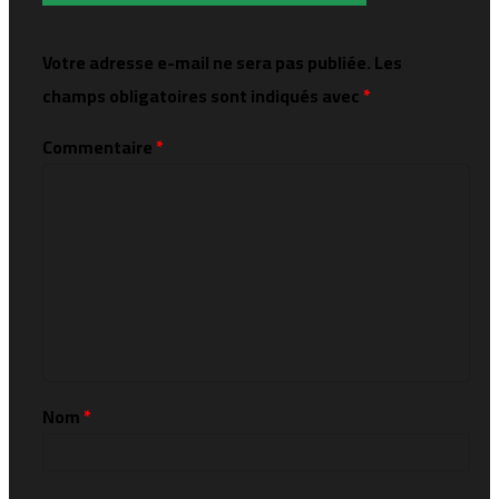
Votre adresse e-mail ne sera pas publiée.
Les
champs obligatoires sont indiqués avec
*
Commentaire
*
Nom
*