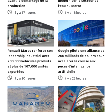
avant le démarrage de la
moderniser le secteur de
production
l’eau au Maroc
il y a 17 heures
il y a 18 heures
Renault Maroc renforce son
Google pilote une alliance de
leadership industriel avec
200 milliards de dollars pour
200.000 véhicules produits
accélérer la course aux
et plus de 167.000 unités
puces d’intelligence
exportées
artificielle
il y a 20 heures
il y a 22 heures