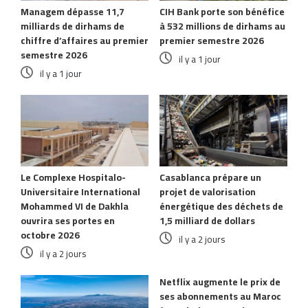
Managem dépasse 11,7
CIH Bank porte son bénéfice
milliards de dirhams de
à 532 millions de dirhams au
chiffre d’affaires au premier
premier semestre 2026
semestre 2026
il y a 1 jour
il y a 1 jour
Le Complexe Hospitalo-
Casablanca prépare un
Universitaire International
projet de valorisation
Mohammed VI de Dakhla
énergétique des déchets de
ouvrira ses portes en
1,5 milliard de dollars
octobre 2026
il y a 2 jours
il y a 2 jours
Netflix augmente le prix de
ses abonnements au Maroc