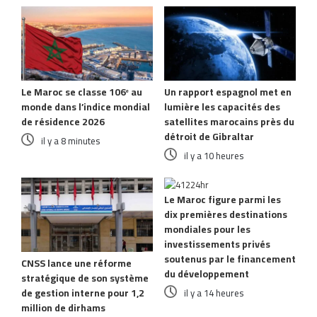
Le Maroc se classe 106ᵉ au
Un rapport espagnol met en
monde dans l’indice mondial
lumière les capacités des
de résidence 2026
satellites marocains près du
détroit de Gibraltar
il y a 8 minutes
il y a 10 heures
Le Maroc figure parmi les
dix premières destinations
mondiales pour les
investissements privés
soutenus par le financement
CNSS lance une réforme
du développement
stratégique de son système
de gestion interne pour 1,2
il y a 14 heures
million de dirhams