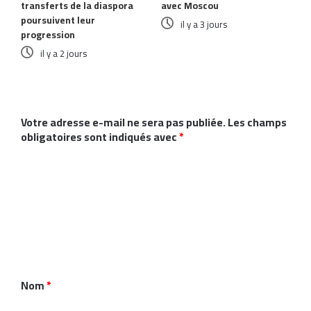
transferts de la diaspora
avec Moscou
poursuivent leur
il y a 3 jours
progression
il y a 2 jours
Laisser un commentaire
Votre adresse e-mail ne sera pas publiée.
Les champs
obligatoires sont indiqués avec
*
C
o
m
m
e
n
Nom
*
t
a