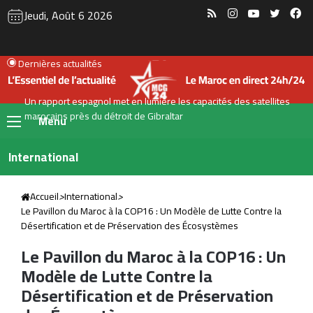
RSS
Instagram
YouTube
Twitte
Fa
Jeudi, Août 6 2026
Dernières actualités
Un rapport espagnol met en lumière les capacités des satellites
marocains près du détroit de Gibraltar
Menu
International
Accueil
>
International
>
Le Pavillon du Maroc à la COP16 : Un Modèle de Lutte Contre la
Désertification et de Préservation des Écosystèmes
Le Pavillon du Maroc à la COP16 : Un
Modèle de Lutte Contre la
Désertification et de Préservation