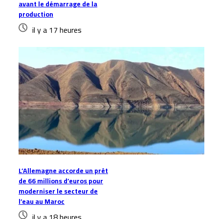
avant le démarrage de la
production
il y a 17 heures
L’Allemagne accorde un prêt
de 66 millions d’euros pour
moderniser le secteur de
l’eau au Maroc
il y a 18 heures