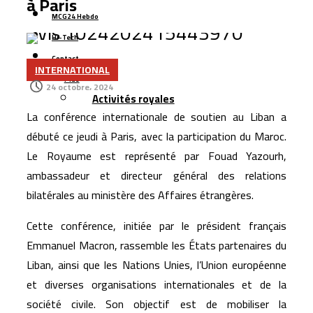
à Paris
milliard de dirhams, largement souscrite
MCG24 Hebdo
Samsung enregistre un nouveau record de
Hi-Tech
précommandes pour ses smartphones pliables
Contact
Managem prend le contrôle du projet gazier de
INTERNATIONAL
Plus
Tendrara avant le démarrage de la production
24 octobre، 2024
Activités royales
L’Allemagne accorde un prêt de 66 millions d’euros pour
La conférence internationale de soutien au Liban a
moderniser le secteur de l’eau au Maroc
débuté ce jeudi à Paris, avec la participation du Maroc.
Renault Maroc renforce son leadership industriel avec
Le Royaume est représenté par Fouad Yazourh,
200.000 véhicules produits et plus de 167.000 unités
ambassadeur et directeur général des relations
exportées
bilatérales au ministère des Affaires étrangères.
Google pilote une alliance de 200 milliards de dollars
Cette conférence, initiée par le président français
pour accélérer la course aux puces d’intelligence
Emmanuel Macron, rassemble les États partenaires du
artificielle
Liban, ainsi que les Nations Unies, l’Union européenne
et diverses organisations internationales et de la
société civile. Son objectif est de mobiliser la