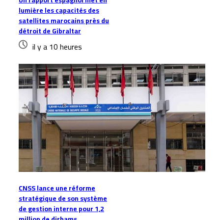
Un rapport espagnol met en
lumière les capacités des
satellites marocains près du
détroit de Gibraltar
il y a 10 heures
CNSS lance une réforme
stratégique de son système
de gestion interne pour 1,2
million de dirhams