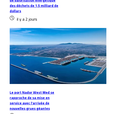
de valorisation énergétique
des déchets de 1,5 milliard de
dollars
il y a 2 jours
Le port Nador West Med se
rapproche de sa mise en
service avec l’arrivée de
nouvelles grues géantes